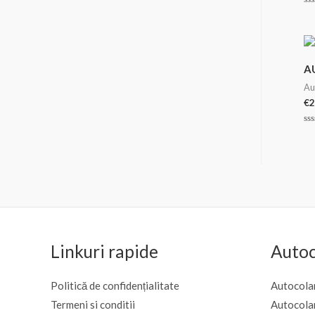
Ev
la
0
di
5
A
Au
€
2
Ev
la
0
di
5
Linkuri rapide
Autoc
Politică de confidențialitate
Autocolan
Termeni si conditii
Autocola