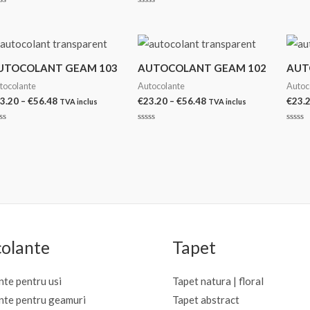
la
prețuri:
0
aluat
Evaluat
€23.20
din
la
5
0
până
n
din
la
5
€56.48
UTOCOLANT GEAM 103
AUTOCOLANT GEAM 102
AUT
tocolante
Autocolante
Autoc
Interval
Interval
3.20
–
€
56.48
€
23.20
–
€
56.48
€
23.
TVA inclus
TVA inclus
de
de
prețuri:
prețuri:
aluat
Evaluat
Evalu
€23.20
€23.20
la
la
0
0
până
până
n
din
din
la
la
5
5
€56.48
€56.48
olante
Tapet
te pentru usi
Tapet natura | floral
nte pentru geamuri
Tapet abstract