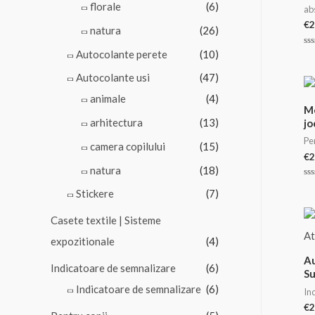
florale
(6)
ab
€
2
natura
(26)
Autocolante perete
(10)
Ev
la
0
Autocolante usi
(47)
di
5
animale
(4)
Mo
arhitectura
(13)
jo
Pe
camera copilului
(15)
€
2
natura
(18)
Ev
Stickere
(7)
la
0
di
Casete textile | Sisteme
5
expozitionale
(4)
Au
Indicatoare de semnalizare
(6)
Su
Indicatoare de semnalizare
(6)
In
€
2