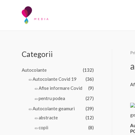
Skip
to
content
Categorii
Pr
a
Autocolante
(132)
Autocolante Covid 19
(36)
Af
Afise informare Covid
(9)
pentru podea
(27)
Autocolante geamuri
(39)
abstracte
(12)
A
copii
(8)
PO