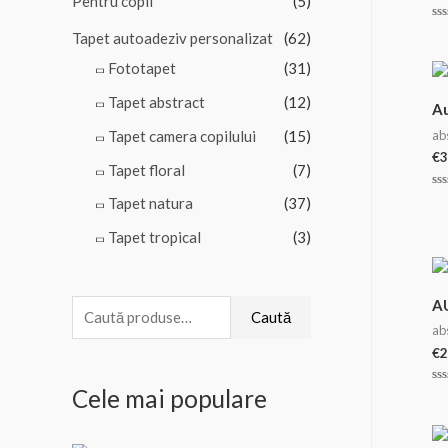
Pentru copii
(5)
Ev
Tapet autoadeziv personalizat
(62)
la
0
di
Fototapet
(31)
5
Tapet abstract
(12)
Au
Tapet camera copilului
(15)
ab
€
3
Tapet floral
(7)
Ev
Tapet natura
(37)
la
0
di
Tapet tropical
(3)
5
A
C
Caută
ab
a
€
2
u
Cele mai populare
Ev
t
la
0
ă
di
5