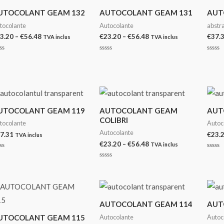
€49.42
€56.48
UTOCOLANT GEAM 132
AUTOCOLANT GEAM 131
AUT
tocolante
Autocolante
abstr
Interval
Interval
3.20
–
€
56.48
€
23.20
–
€
56.48
€
37.
TVA inclus
TVA inclus
de
de
prețuri:
prețuri:
aluat
Evaluat
Evalu
€23.20
€23.20
la
la
0
0
până
până
n
din
din
la
la
5
5
€56.48
€56.48
UTOCOLANT GEAM 119
AUTOCOLANT GEAM
AUT
COLIBRI
tocolante
Autoc
Autocolante
7.31
€
23.
TVA inclus
Interval
€
23.20
–
€
56.48
TVA inclus
de
aluat
Evalu
prețuri:
la
Evaluat
0
€23.20
la
n
din
0
până
5
din
la
5
€56.48
AUTOCOLANT GEAM 114
AUT
Autocolante
Autoc
UTOCOLANT GEAM 115