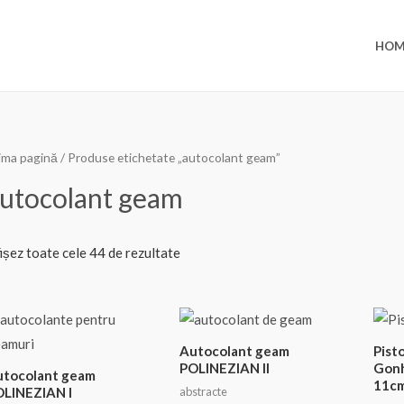
HOM
ima pagină
/ Produse etichetate „autocolant geam”
utocolant geam
Sortat
ișez toate cele 44 de rezultate
după
cele
mai
recente
Autocolant geam
Pisto
POLINEZIAN II
Gonh
utocolant geam
11c
abstracte
LINEZIAN I