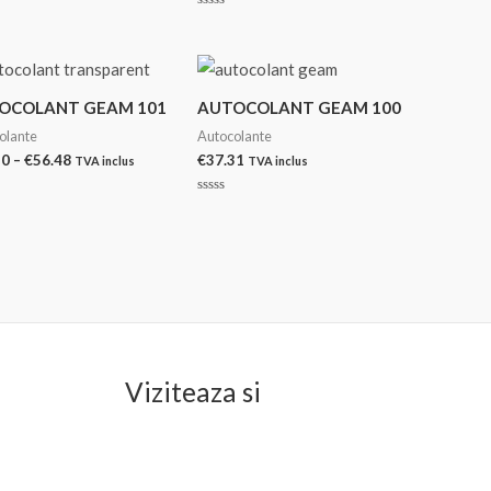
€23.20
prețuri:
până
Evaluat
€23.20
la
la
0
până
€56.48
din
la
5
€56.48
OCOLANT GEAM 101
AUTOCOLANT GEAM 100
olante
Autocolante
Interval
20
–
€
56.48
€
37.31
TVA inclus
TVA inclus
de
prețuri:
at
Evaluat
€23.20
la
0
până
din
la
5
€56.48
Viziteaza si