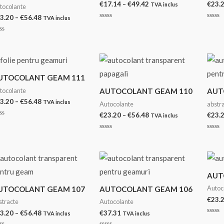
Interval
€
17.14
–
€
49.42
€
23.
TVA inclus
tocolante
de
Interval
3.20
–
€
56.48
TVA inclus
prețuri:
Evaluat
Evalu
de
€17.14
la
la
prețuri:
0
0
până
aluat
€23.20
din
din
la
5
5
până
€49.42
n
la
€56.48
UTOCOLANT GEAM 111
tocolante
AUTOCOLANT GEAM 110
AUT
Interval
3.20
–
€
56.48
TVA inclus
Autocolante
abstr
de
Interval
€
23.20
–
€
56.48
€
23.
TVA inclus
prețuri:
aluat
de
€23.20
prețuri:
până
Evaluat
Evalu
€23.20
n
la
la
la
0
0
până
€56.48
din
din
la
5
5
€56.48
AUT
Autoc
UTOCOLANT GEAM 107
AUTOCOLANT GEAM 106
€
23.
stracte
Autocolante
Interval
3.20
–
€
56.48
€
37.31
TVA inclus
TVA inclus
Evalu
de