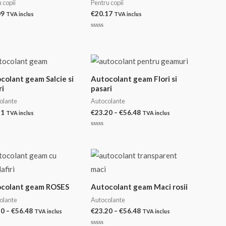
 copii
Pentru copii
09
€
20.17
TVA inclus
TVA inclus
at
Evaluat
la
0
din
5
colant geam Salcie si
Autocolant geam Flori si
ri
pasari
olante
Autocolante
Interval
31
€
23.20
–
€
56.48
TVA inclus
TVA inclus
de
prețuri:
at
Evaluat
€23.20
la
0
până
din
la
5
€56.48
colant geam ROSES
Autocolant geam Maci rosii
olante
Autocolante
Interval
Interval
20
–
€
56.48
€
23.20
–
€
56.48
TVA inclus
TVA inclus
de
de