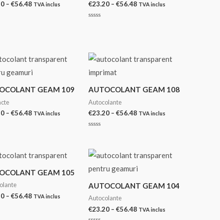
Interval
Interval
20
–
€
56.48
€
23.20
–
€
56.48
TVA inclus
TVA inclus
de
de
prețuri:
prețuri:
at
Evaluat
€23.20
€23.20
la
0
până
până
din
la
la
5
€56.48
€56.48
OCOLANT GEAM 109
AUTOCOLANT GEAM 108
acte
Autocolante
Interval
Interval
20
–
€
56.48
€
23.20
–
€
56.48
TVA inclus
TVA inclus
de
de
prețuri:
prețuri:
at
Evaluat
€23.20
€23.20
la
0
până
până
din
la
la
5
€56.48
€56.48
OCOLANT GEAM 105
olante
AUTOCOLANT GEAM 104
Interval
20
–
€
56.48
TVA inclus
Autocolante
de
Interval
€
23.20
–
€
56.48
TVA inclus
prețuri:
at
de