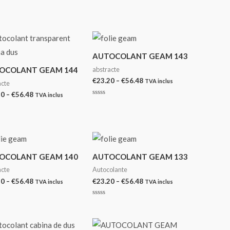
prețuri:
prețuri:
at
Evaluat
€23.20
€23.20
la
0
până
până
din
la
la
5
€56.48
€56.48
AUTOCOLANT GEAM 143
abstracte
OCOLANT GEAM 144
Interval
€
23.20
–
€
56.48
TVA inclus
acte
de
Interval
20
–
€
56.48
TVA inclus
prețuri:
Evaluat
de
€23.20
la
prețuri:
0
până
at
€23.20
din
la
5
până
€56.48
la
€56.48
OCOLANT GEAM 140
AUTOCOLANT GEAM 133
acte
Autocolante
Interval
Interval
20
–
€
56.48
€
23.20
–
€
56.48
TVA inclus
TVA inclus
de
de
prețuri:
prețuri:
at
Evaluat
€23.20
€23.20
la
0
până
până
din
la
la
5