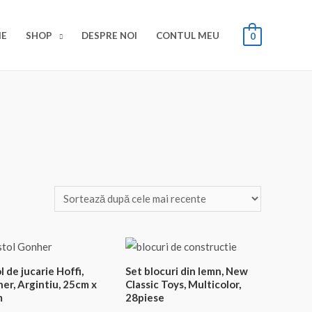
E
SHOP
DESPRE NOI
CONTUL MEU
0
l de jucarie Hoffi,
Set blocuri din lemn, New
er, Argintiu, 25cm x
Classic Toys, Multicolor,
m
28piese