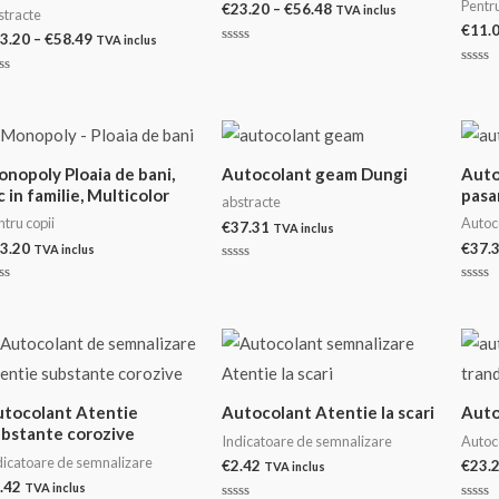
Pentru
Interval
€
23.20
–
€
56.48
TVA inclus
stracte
de
€
11.
Interval
3.20
–
€
58.49
TVA inclus
prețuri:
Evaluat
de
€23.20
la
prețuri:
Evalu
0
până
aluat
la
€23.20
din
la
0
5
până
din
€56.48
n
5
la
€58.49
nopoly Ploaia de bani,
Autocolant geam Dungi
Auto
c in familie, Multicolor
pasa
abstracte
ntru copii
Autoc
€
37.31
TVA inclus
3.20
€
37.
TVA inclus
Evaluat
la
aluat
Evalu
0
la
din
0
5
n
din
5
tocolant Atentie
Autocolant Atentie la scari
Auto
bstante corozive
Indicatoare de semnalizare
Autoc
dicatoare de semnalizare
€
2.42
€
23.
TVA inclus
.42
TVA inclus