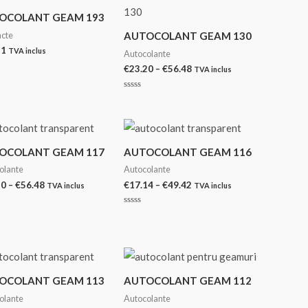
€56.48
€56.48
OCOLANT GEAM 193
acte
AUTOCOLANT GEAM 130
31
TVA inclus
Autocolante
Interval
€
23.20
–
€
56.48
TVA inclus
at
de
prețuri:
Evaluat
€23.20
la
0
până
din
la
5
€56.48
OCOLANT GEAM 117
AUTOCOLANT GEAM 116
olante
Autocolante
Interval
Interval
20
–
€
56.48
€
17.14
–
€
49.42
TVA inclus
TVA inclus
de
de
prețuri:
prețuri:
at
Evaluat
€23.20
€17.14
la
0
până
până
din
la
la
5
€56.48
€49.42
OCOLANT GEAM 113
AUTOCOLANT GEAM 112
olante
Autocolante