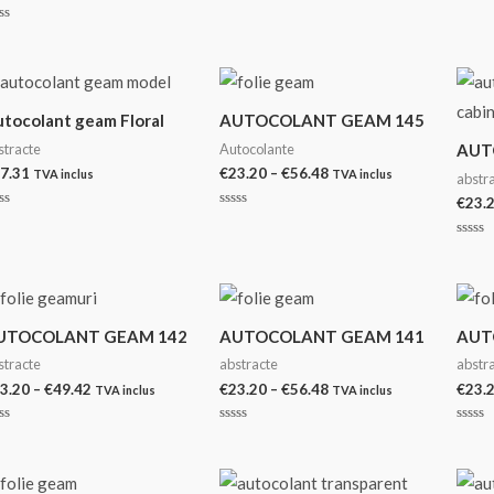
Evaluat
Evalu
la
la
aluat
0
0
din
din
5
5
n
tocolant geam Floral
AUTOCOLANT GEAM 145
stracte
Autocolante
AUT
Interval
7.31
€
23.20
–
€
56.48
TVA inclus
TVA inclus
abstr
de
€
23.
prețuri:
aluat
Evaluat
€23.20
la
0
până
Evalu
n
din
la
la
5
0
€56.48
din
5
UTOCOLANT GEAM 142
AUTOCOLANT GEAM 141
AUT
stracte
abstracte
abstr
Interval
Interval
3.20
–
€
49.42
€
23.20
–
€
56.48
€
23.
TVA inclus
TVA inclus
de
de
prețuri:
prețuri:
aluat
Evaluat
Evalu
€23.20
€23.20
la
la
0
0
până
până
n
din
din
la
la
5
5