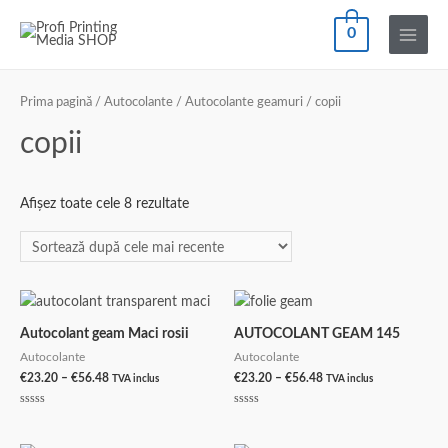
Skip
0
to
Main
content
Menu
Prima pagină
/
Autocolante
/
Autocolante geamuri
/ copii
copii
Sortat
Afișez toate cele 8 rezultate
după
cele
mai
recente
Autocolant geam Maci rosii
AUTOCOLANT GEAM 145
Autocolante
Autocolante
Interval
Interval
€
23.20
–
€
56.48
€
23.20
–
€
56.48
TVA inclus
TVA inclus
de
de
prețuri:
prețuri:
Evaluat
Evaluat
€23.20
€23.20
la
la
0
0
până
până