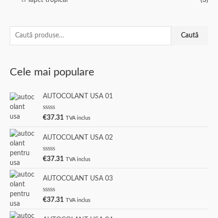
C
Caută
a
u
Cele mai populare
t
ă
AUTOCOLANT USA 01
d
u
E
€
37.31
TVA inclus
v
p
a
l
ă
AUTOCOLANT USA 02
u
a
:
t
E
€
37.31
TVA inclus
l
v
a
a
0
l
AUTOCOLANT USA 03
d
u
i
a
n
t
E
5
€
37.31
TVA inclus
l
v
a
a
0