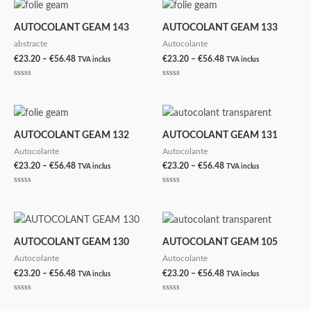
din
din
la
la
5
5
€56.48
€56.48
AUTOCOLANT GEAM 143
AUTOCOLANT GEAM 133
abstracte
Autocolante
Interval
Interval
€
23.20
–
€
56.48
€
23.20
–
€
56.48
TVA inclus
TVA inclus
de
de
prețuri:
prețuri:
Evaluat
Evaluat
€23.20
€23.20
la
la
0
0
până
până
din
din
la
la
5
5
€56.48
€56.48
AUTOCOLANT GEAM 132
AUTOCOLANT GEAM 131
Autocolante
Autocolante
Interval
Interval
€
23.20
–
€
56.48
€
23.20
–
€
56.48
TVA inclus
TVA inclus
de
de
prețuri:
prețuri:
Evaluat
Evaluat
€23.20
€23.20
la
la
0
0
până
până
din
din
la
la
5
5
€56.48
€56.48
AUTOCOLANT GEAM 130
AUTOCOLANT GEAM 105
Autocolante
Autocolante
Interval
Interval
€
23.20
–
€
56.48
€
23.20
–
€
56.48
TVA inclus
TVA inclus
de
de
prețuri:
prețuri:
Evaluat
Evaluat
€23.20
€23.20
la
la