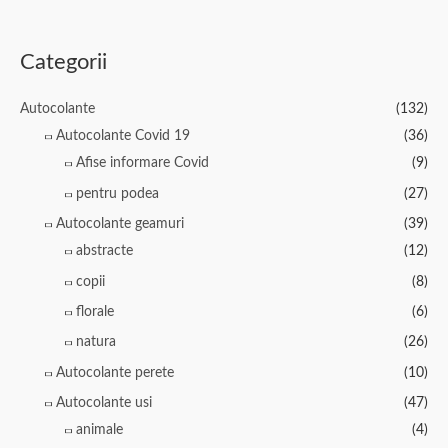
0
0
până
până
din
din
la
la
5
5
€56.48
€56.48
Categorii
Autocolante
(132)
Autocolante Covid 19
(36)
Afise informare Covid
(9)
pentru podea
(27)
Autocolante geamuri
(39)
abstracte
(12)
copii
(8)
florale
(6)
natura
(26)
Autocolante perete
(10)
Autocolante usi
(47)
animale
(4)