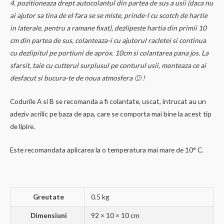
4. pozitioneaza drept autocolantul din partea de sus a usii (daca nu
ai ajutor sa tina de el fara se se miste, prinde-l cu scotch de hartie
in laterale, pentru a ramane fixat), dezlipeste hartia din primii 10
cm din partea de sus, colanteaza-i cu ajutorul racletei si continua
cu dezlipitul pe portiuni de aprox. 10cm si colantarea pana jos. La
sfarsit, taie cu cutterul surplusul pe conturul usii, monteaza ce ai
desfacut si bucura-te de noua atmosfera 🙂 !
Codurile A si B se recomanda a fi colantate, uscat, intrucat au un
adeziv acrilic pe baza de apa, care se comporta mai bine la acest tip
de lipire.
Este recomandata aplicarea la o temperatura mai mare de 10° C.
Greutate
0.5 kg
Dimensiuni
92 × 10 × 10 cm