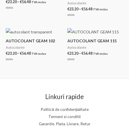
Interval
€
23.20
–
€
56.48
TVA inclus
Autocolante
de
Interval
€
23.20
–
€
56.48
TVA inclus
prețuri:
Evaluat
de
€23.20
la
prețuri:
0
până
Evaluat
din
€23.20
la
la
5
0
până
€56.48
din
la
5
€56.48
AUTOCOLANT GEAM 102
AUTOCOLANT GEAM 115
Autocolante
Autocolante
Interval
Interval
€
23.20
–
€
56.48
€
23.20
–
€
56.48
TVA inclus
TVA inclus
de
de
prețuri:
prețuri:
Evaluat
Evaluat
€23.20
€23.20
la
la
0
0
până
până
din
din
la
la
5
5
€56.48
€56.48
Linkuri rapide
Politică de confidențialitate
Termeni si conditii
Garantie. Plata. Livrare. Retur