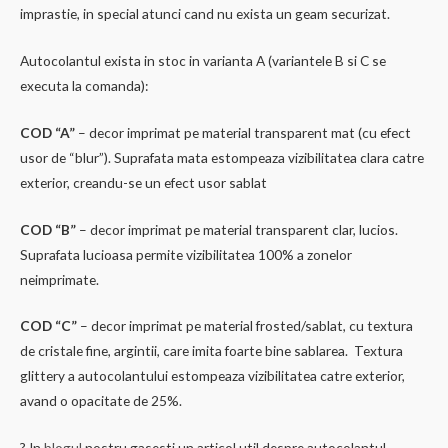
imprastie, in special atunci cand nu exista un geam securizat.
Autocolantul exista in stoc in varianta A (variantele B si C se
executa la comanda):
COD “A”
– decor imprimat pe material transparent mat (cu efect
usor de “blur”). Suprafata mata estompeaza vizibilitatea clara catre
exterior, creandu-se un efect usor sablat
COD “B”
– decor imprimat pe material transparent clar, lucios.
Suprafata lucioasa permite vizibilitatea 100% a zonelor
neimprimate.
COD “C”
– decor imprimat pe material frosted/sablat, cu textura
de cristale fine, argintii, care imita foarte bine sablarea. Textura
glittery a autocolantului estompeaza vizibilitatea catre exterior,
avand o opacitate de 25%.
? In
blogul
nostru gasesti un articol util despre autocolantul