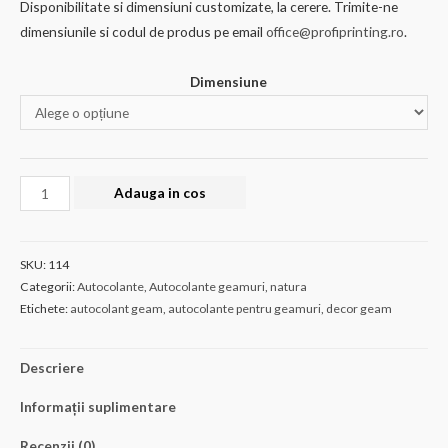
Disponibilitate si dimensiuni customizate, la cerere. Trimite-ne
la
dimensiunile si codul de produs pe email
office@profiprinting.ro
.
€49.42
Dimensiune
Cantitate
Adauga in cos
AUTOCOLANT
GEAM
114
SKU:
114
Categorii:
Autocolante
,
Autocolante geamuri
,
natura
Etichete:
autocolant geam
,
autocolante pentru geamuri
,
decor geam
Descriere
Informații suplimentare
Recenzii (0)