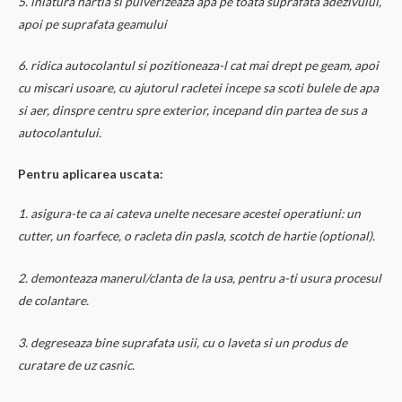
5. inlatura hartia si pulverizeaza apa pe toata suprafata adezivului,
apoi pe suprafata geamului
6. ridica autocolantul si pozitioneaza-l cat mai drept pe geam, apoi
cu miscari usoare, cu ajutorul racletei incepe sa scoti bulele de apa
si aer, dinspre centru spre exterior, incepand din partea de sus a
autocolantului.
Pentru aplicarea uscata:
1. asigura-te ca ai cateva unelte necesare acestei operatiuni: un
cutter, un foarfece, o racleta din pasla, scotch de hartie (optional).
2. demonteaza manerul/clanta de la usa, pentru a-ti usura procesul
de colantare.
3. degreseaza bine suprafata usii, cu o laveta si un produs de
curatare de uz casnic.