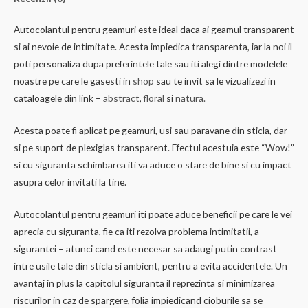
Autocolantul pentru geamuri este ideal daca ai geamul transparent
si ai nevoie de intimitate. Acesta impiedica transparenta, iar la noi il
poti personaliza dupa preferintele tale sau iti alegi dintre modelele
noastre pe care le gasesti in
shop
sau te invit sa le vizualizezi in
cataloagele din link –
abstract
,
floral
si
natura.
Acesta poate fi aplicat pe geamuri, usi sau paravane din sticla, dar
si pe suport de plexiglas transparent. Efectul acestuia este “Wow!”
si cu siguranta schimbarea iti va aduce o stare de bine si cu impact
asupra celor invitati la tine.
Autocolantul pentru geamuri iti poate aduce beneficii pe care le vei
aprecia cu siguranta, fie ca iti rezolva problema intimitatii, a
sigurantei – atunci cand este necesar sa adaugi putin contrast
intre usile tale din sticla si ambient, pentru a evita accidentele. Un
avantaj in plus la capitolul siguranta il reprezinta si minimizarea
riscurilor in caz de spargere, folia impiedicand cioburile sa se