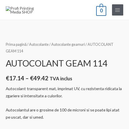
Skip
0
to
Main
content
Menu
Prima pagină
/
Autocolante
/
Autocolante geamuri
/ AUTOCOLANT
GEAM 114
AUTOCOLANT GEAM 114
Interval
€
17.14
–
€
49.42
TVA inclus
de
Autocolant transparent mat, imprimat UV, cu rezistenta ridicata la
zgariere si intensitate a culorilor.
prețuri:
€17.14
Autocolantul are o grosime de 100 de microni si se poate lipi atat
pe uscat, dar si umed.
până