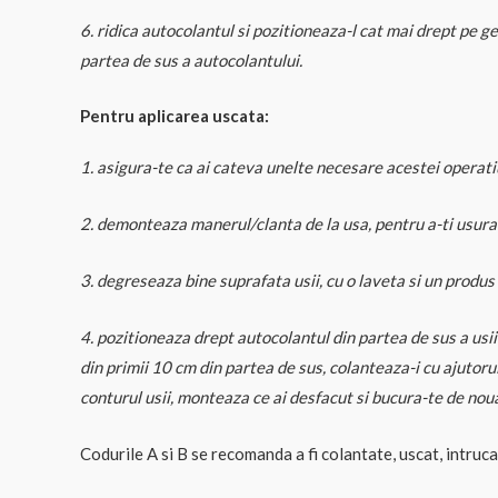
6. ridica autocolantul si pozitioneaza-l cat mai drept pe ge
partea de sus a autocolantului.
Pentru aplicarea uscata:
1. asigura-te ca ai cateva unelte necesare acestei operatiun
2. demonteaza manerul/clanta de la usa, pentru a-ti usura
3. degreseaza bine suprafata usii, cu o laveta si un produs
4. pozitioneaza drept autocolantul din partea de sus a usii 
din primii 10 cm din partea de sus, colanteaza-i cu ajutorul
conturul usii, monteaza ce ai desfacut si bucura-te de nou
Codurile A si B se recomanda a fi colantate, uscat, intrucat