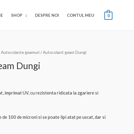
E
SHOP
DESPRE NOI
CONTUL MEU
0
/
Autocolante geamuri
/ Autocolant geam Dungi
geam Dungi
 imprimat UV, cu rezistenta ridicata la zgariere si
de 100 de microni si se poate lipi atat pe uscat, dar si