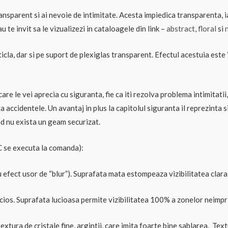
parent si ai nevoie de intimitate. Acesta impiedica transparenta, iar 
u te invit sa le vizualizezi in cataloagele din link –
abstract
,
floral
si
ticla, dar si pe suport de plexiglas transparent. Efectul acestuia est
re le vei aprecia cu siguranta, fie ca iti rezolva problema intimitatii
ta accidentele. Un avantaj in plus la capitolul siguranta il reprezinta s
nd nu exista un geam securizat.
 C se executa la comanda):
 efect usor de “blur”). Suprafata mata estompeaza vizibilitatea clara
ucios. Suprafata lucioasa permite vizibilitatea 100% a zonelor neimpr
extura de cristale fine, argintii, care imita foarte bine sablarea. Tex