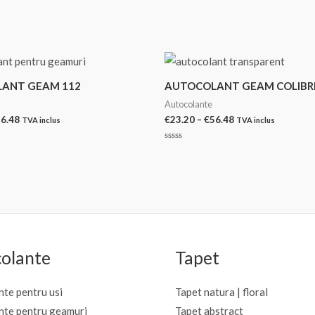
ANT GEAM 112
AUTOCOLANT GEAM COLIBR
Autocolante
Interval
Interval
6.48
€
23.20
–
€
56.48
TVA inclus
TVA inclus
de
de
prețuri:
prețuri:
Evaluat
€23.20
€23.20
la
0
până
până
din
la
la
5
€56.48
€56.48
olante
Tapet
te pentru usi
Tapet natura | floral
nte pentru geamuri
Tapet abstract