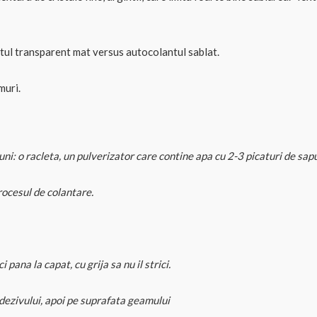
ntul transparent mat versus autocolantul sablat.
muri.
ni: o racleta, un pulverizator care contine apa cu 2-3 picaturi de sap
rocesul de colantare.
 pana la capat, cu grija sa nu il strici.
adezivului, apoi pe suprafata geamului