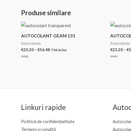
Produse similare
AUTOCOLANT GEAM 131
AUTOCOL
Autocolante
Autocolante
Interval
€
23.20
–
€
56.48
€
23.20
–
€
5
TVA inclus
de
prețuri:
Evaluat
Evaluat
€23.20
la
la
0
0
până
din
din
la
5
5
€56.48
Linkuri rapide
Autoc
Politică de confidențialitate
Autocolan
Termeni si conditii
Autocola