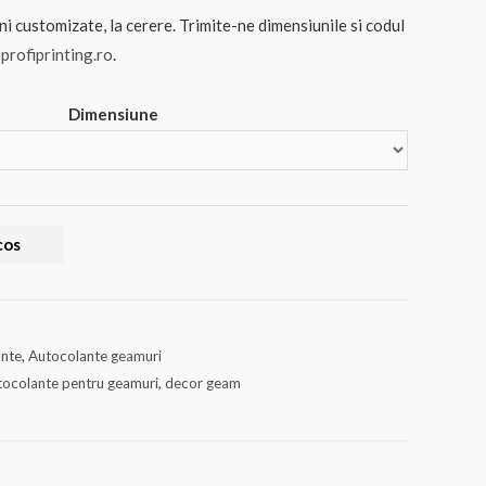
ni customizate, la cerere. Trimite-ne dimensiunile si codul
profiprinting.ro
.
Dimensiune
cos
ante
,
Autocolante geamuri
tocolante pentru geamuri
,
decor geam