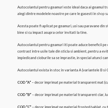
Autocolantul pentru geamuri este ideal daca ai geamul trans
alegi dintre modelele noastre pe care le gasesti in
shop
sa
Acesta poate fi aplicat pe geamuri, usi sau paravane din s
bine si cu impact asupra celor invitati la tine.
Autocolantul pentru geamuri iti poate aduce beneficii pe ca
contrast intre usile tale din sticla si ambient, pentru a evi
impiedicand cioburile sa se imprastie, in special atunci ca
Autocolantul exista in stoc in varianta A (variantele B si
COD “A”
– decor imprimat pe material transparent mat (cu
COD “B”
– decor imprimat pe material transparent clar, l
COD “C”
– decor imprimat pe material frosted/sablat, cu t