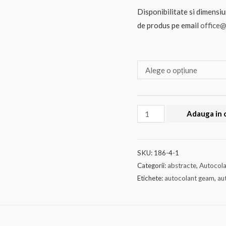
Disponibilitate si dimensiu
de produs pe email
office@
Cantitate
Adauga in 
Autocolant
geam
Dungi
SKU:
186-4-1
Categorii:
abstracte
,
Autocol
Etichete:
autocolant geam
,
au