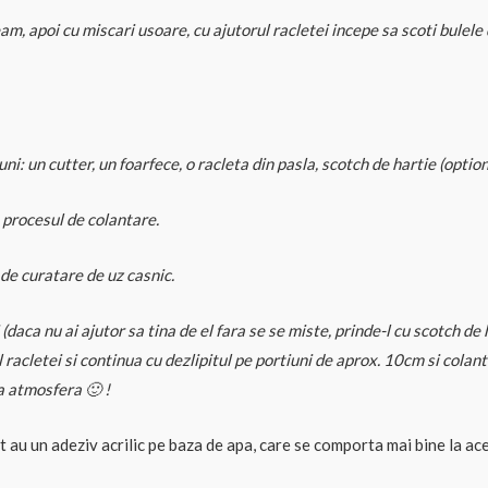
am, apoi cu miscari usoare, cu ajutorul racletei incepe sa scoti bulele
i: un cutter, un foarfece, o racleta din pasla, scotch de hartie (option
 procesul de colantare.
 de curatare de uz casnic.
(daca nu ai ajutor sa tina de el fara se se miste, prinde-l cu scotch de 
 racletei si continua cu dezlipitul pe portiuni de aprox. 10cm si colant
a atmosfera 🙂 !
 au un adeziv acrilic pe baza de apa, care se comporta mai bine la aces