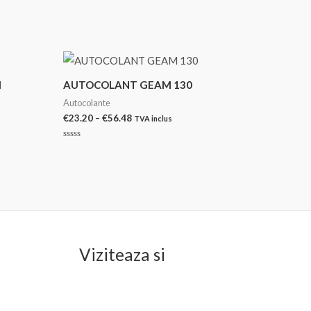
I
AUTOCOLANT GEAM 130
Autocolante
Interval
€
23.20
–
€
56.48
TVA inclus
de
prețuri:
Evaluat
€23.20
la
0
până
din
la
5
€56.48
Viziteaza si