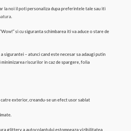
la noi il poti personaliza dupa preferintele tale sau iti
natura.
e “Wow!” si cu siguranta schimbarea iti va aduce o stare de
, a sigurantei – atunci cand este necesar sa adaugi putin
i minimizarea riscurilor in caz de spargere, folia
 catre exterior, creandu-se un efect usor sablat
imate.
tura glittery a autocolantului estompeaza vizibilitatea