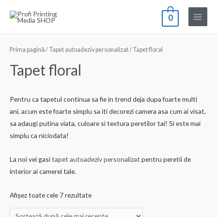
Skip
0
to
Main
content
Menu
Prima pagină
/
Tapet autoadeziv personalizat
/ Tapet floral
Tapet floral
Pentru ca tapetul continua sa fie in trend deja dupa foarte multi
ani, acum este foarte simplu sa iti decorezi camera asa cum ai visat,
sa adaugi putina viata, culoare si textura peretilor tai! Si este mai
simplu ca niciodata!
La noi vei gasi
tapet autoadeziv personalizat
pentru peretii de
interior ai camerei tale.
Sortat
Afișez toate cele 7 rezultate
după