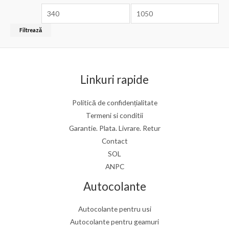
a
0
P
P
d
i
r
r
n
Filtrează
5
e
e
ț
ț
m
m
Linkuri rapide
i
a
n
x
Politică de confidențialitate
i
i
Termeni si conditii
m
m
Garantie. Plata. Livrare. Retur
Contact
SOL
ANPC
Autocolante
Autocolante pentru usi
Autocolante pentru geamuri