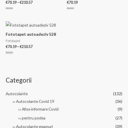
Interval
€
70.19
–
€
210.57
€
70.19
de
prețuri:
Evaluat
Evaluat
€70.19
la
la
0
0
până
din
din
la
5
5
€210.57
Fototapet autoadeziv 528
Fototapet
Interval
€
70.19
–
€
210.57
de
prețuri:
Evaluat
€70.19
la
0
până
din
la
5
€210.57
Categorii
Autocolante
(132)
Autocolante Covid 19
(36)
Afise informare Covid
(9)
pentru podea
(27)
Autocolante geamuri
(39)