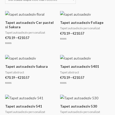
cele
mai
recente
Tapet autoadeziv Cer pastel
Tapet autoadeziv Foliage
si Sakura
Tapet autoadeziv personalizat
Tapet autoadeziv personalizat
Interval
€
70.19
–
€
210.57
de
Interval
€
70.19
–
€
210.57
prețuri:
de
Evaluat
€70.19
prețuri:
la
Evaluat
0
până
€70.19
la
din
0
la
până
5
din
€210.57
la
5
€210.57
Tapet autoadeziv Sakura
Tapet autoadeziv 5401
Tapet abstract
Tapet abstract
Interval
Interval
€
70.19
–
€
210.57
€
70.19
–
€
210.57
de
de
prețuri:
prețuri:
Evaluat
Evaluat
€70.19
€70.19
la
la
0
0
până
până
din
din
la
la
5
5
€210.57
€210.57
Tapet autoadeziv 541
Tapet autoadeziv 530
Tapet autoadeziv personalizat
Tapet autoadeziv personalizat