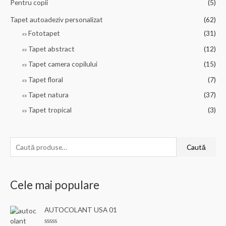
Pentru copii
(5)
Tapet autoadeziv personalizat
(62)
Fototapet
(31)
Tapet abstract
(12)
Tapet camera copilului
(15)
Tapet floral
(7)
Tapet natura
(37)
Tapet tropical
(3)
C
Caută
a
u
Cele mai populare
t
ă
AUTOCOLANT USA 01
d
u