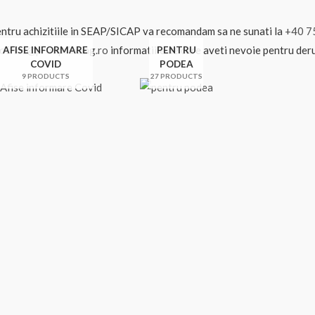
ntru achizitiile in SEAP/SICAP va recomandam sa ne sunati la
+40 7
office@profiprinting.ro
informatiile de care aveti nevoie pentru deru
AFISE INFORMARE
PENTRU
COVID
PODEA
9 PRODUCTS
27 PRODUCTS