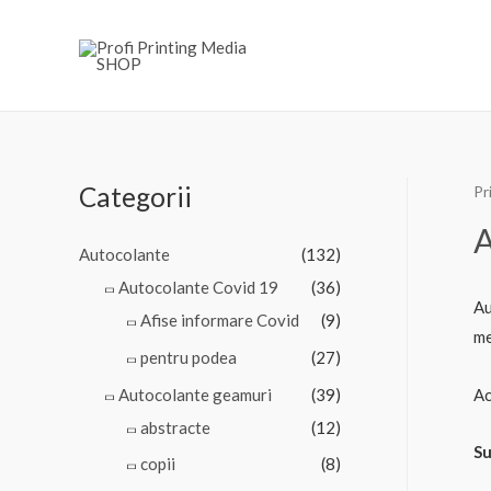
Skip
to
content
Categorii
Pr
A
Autocolante
(132)
Autocolante Covid 19
(36)
Au
Afise informare Covid
(9)
me
pentru podea
(27)
Autocolante geamuri
(39)
Ac
abstracte
(12)
Su
copii
(8)