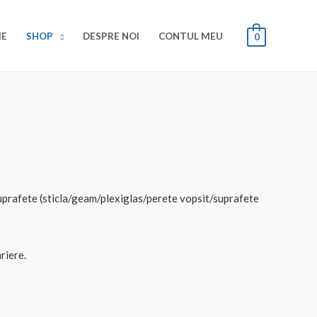
E
SHOP
DESPRE NOI
CONTUL MEU
0
suprafete (sticla/geam/plexiglas/perete vopsit/suprafete
riere.