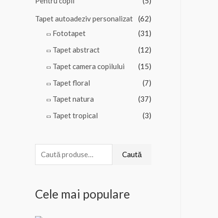
Pentru copii
(5)
Tapet autoadeziv personalizat
(62)
Fototapet
(31)
Tapet abstract
(12)
Tapet camera copilului
(15)
Tapet floral
(7)
Tapet natura
(37)
Tapet tropical
(3)
C
Caută
a
u
Cele mai populare
t
ă