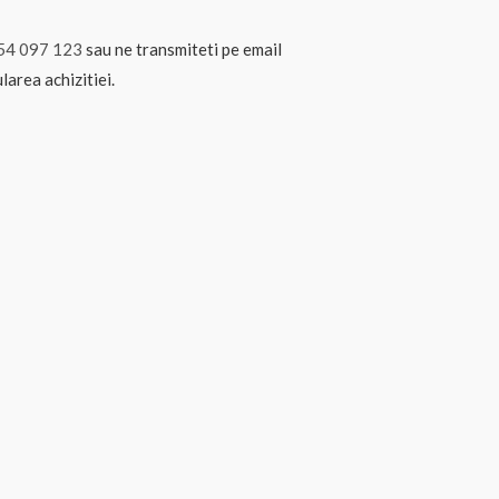
54 097 123
sau ne transmiteti pe email
larea achizitiei.