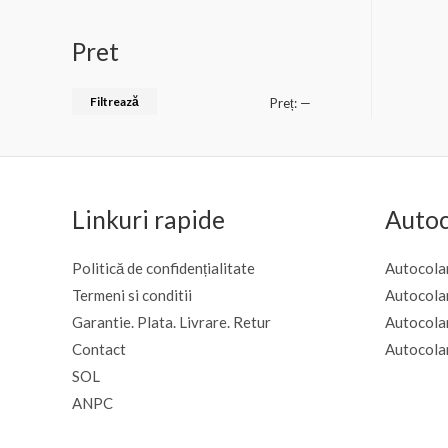
a
0
l
d
u
i
Pret
a
n
t
5
l
a
Filtrează
P
P
Preț:
—
0
d
r
r
i
n
e
e
5
ț
ț
Linkuri rapide
Autoc
m
m
i
a
Politică de confidențialitate
Autocolan
n
x
Termeni si conditii
Autocola
i
i
Garantie. Plata. Livrare. Retur
Autocola
Contact
Autocola
m
m
SOL
ANPC