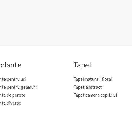
olante
Tapet
te pentru usi
Tapet natura | floral
nte pentru geamuri
Tapet abstract
nte de perete
Tapet camera copilului
nte diverse