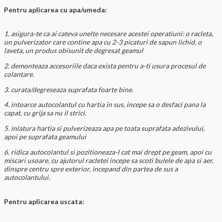
Pentru aplicarea cu apa/umeda:
1. asigura-te ca ai cateva unelte necesare acestei operatiuni: o racleta,
un pulverizator care contine apa cu 2-3 picaturi de sapun lichid, o
laveta, un produs obisunit de degresat geamul
2. demonteaza accesoriile daca exista pentru a-ti usura procesul de
colantare.
3. curata/degreseaza suprafata foarte bine.
4. intoarce autocolantul cu hartia in sus, incepe sa o desfaci pana la
capat, cu grija sa nu il strici.
5. inlatura hartia si pulverizeaza apa pe toata suprafata adezivului,
apoi pe suprafata geamului
6. ridica autocolantul si pozitioneaza-l cat mai drept pe geam, apoi cu
miscari usoare, cu ajutorul racletei incepe sa scoti bulele de apa si aer,
dinspre centru spre exterior, incepand din partea de sus a
autocolantului.
Pentru aplicarea uscata: