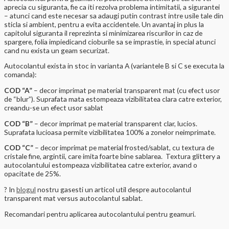
aprecia cu siguranta, fie ca iti rezolva problema intimitatii, a sigurantei
– atunci cand este necesar sa adaugi putin contrast intre usile tale din
sticla si ambient, pentru a evita accidentele. Un avantaj in plus la
capitolul siguranta il reprezinta si minimizarea riscurilor in caz de
spargere, folia impiedicand cioburile sa se imprastie, in special atunci
cand nu exista un geam securizat.
Autocolantul exista in stoc in varianta A (variantele B si C se executa la
comanda):
COD “A”
– decor imprimat pe material transparent mat (cu efect usor
de “blur”). Suprafata mata estompeaza vizibilitatea clara catre exterior,
creandu-se un efect usor sablat
COD “B”
– decor imprimat pe material transparent clar, lucios.
Suprafata lucioasa permite vizibilitatea 100% a zonelor neimprimate.
COD “C”
– decor imprimat pe material frosted/sablat, cu textura de
cristale fine, argintii, care imita foarte bine sablarea. Textura glittery a
autocolantului estompeaza vizibilitatea catre exterior, avand o
opacitate de 25%.
? In
blogul
nostru gasesti un articol util despre autocolantul
transparent mat versus autocolantul sablat.
Recomandari pentru aplicarea autocolantului pentru geamuri.