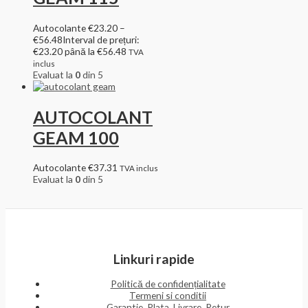
Autocolante
€
23.20
–
€
56.48
Interval de prețuri:
€23.20 până la €56.48
TVA
inclus
Evaluat la
0
din 5
AUTOCOLANT
GEAM 100
Autocolante
€
37.31
TVA inclus
Evaluat la
0
din 5
Linkuri rapide
Politică de confidențialitate
Termeni si conditii
Garantie. Plata. Livrare. Retur