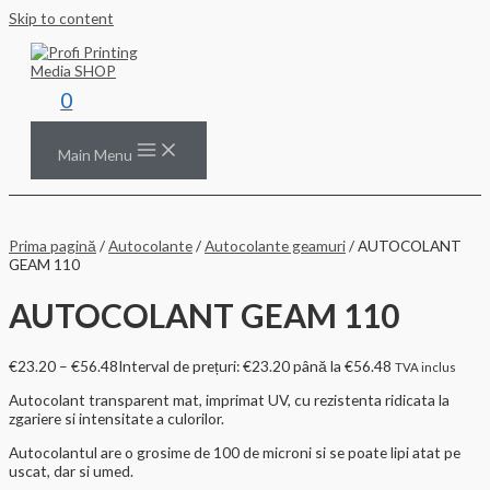
Skip to content
0
Main Menu
Prima pagină
/
Autocolante
/
Autocolante geamuri
/ AUTOCOLANT
GEAM 110
AUTOCOLANT GEAM 110
€
23.20
–
€
56.48
Interval de prețuri: €23.20 până la €56.48
TVA inclus
Autocolant transparent mat, imprimat UV, cu rezistenta ridicata la
zgariere si intensitate a culorilor.
Autocolantul are o grosime de 100 de microni si se poate lipi atat pe
uscat, dar si umed.