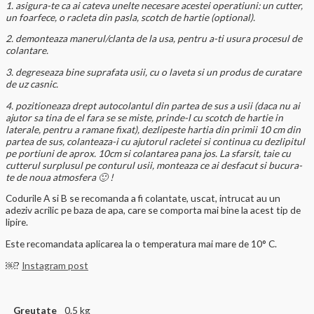
1. asigura-te ca ai cateva unelte necesare acestei operatiuni: un cutter,
un foarfece, o racleta din pasla, scotch de hartie (optional).
2. demonteaza manerul/clanta de la usa, pentru a-ti usura procesul de
colantare.
3. degreseaza bine suprafata usii, cu o laveta si un produs de curatare
de uz casnic.
4. pozitioneaza drept autocolantul din partea de sus a usii (daca nu ai
ajutor sa tina de el fara se se miste, prinde-l cu scotch de hartie in
laterale, pentru a ramane fixat), dezlipeste hartia din primii 10 cm din
partea de sus, colanteaza-i cu ajutorul racletei si continua cu dezlipitul
pe portiuni de aprox. 10cm si colantarea pana jos. La sfarsit, taie cu
cutterul surplusul pe conturul usii, monteaza ce ai desfacut si bucura-
te de noua atmosfera 🙂 !
Codurile A si B se recomanda a fi colantate, uscat, intrucat au un
adeziv acrilic pe baza de apa, care se comporta mai bine la acest tip de
lipire.
Este recomandata aplicarea la o temperatura mai mare de 10° C.
￼?
Instagram post
Greutate
0.5 kg