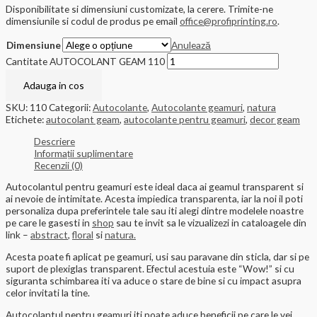
Disponibilitate si dimensiuni customizate, la cerere. Trimite-ne
dimensiunile si codul de produs pe email
office@profiprinting.ro
.
Dimensiune
Anulează
Cantitate AUTOCOLANT GEAM 110
Adauga in cos
SKU:
110
Categorii:
Autocolante
,
Autocolante geamuri
,
natura
Etichete:
autocolant geam
,
autocolante pentru geamuri
,
decor geam
Descriere
Informații suplimentare
Recenzii (0)
Autocolantul pentru geamuri este ideal daca ai geamul transparent si
ai nevoie de intimitate. Acesta impiedica transparenta, iar la noi il poti
personaliza dupa preferintele tale sau iti alegi dintre modelele noastre
pe care le gasesti in
shop
sau te invit sa le vizualizezi in cataloagele din
link –
abstract
,
floral
si
natura.
Acesta poate fi aplicat pe geamuri, usi sau paravane din sticla, dar si pe
suport de plexiglas transparent. Efectul acestuia este “Wow!” si cu
siguranta schimbarea iti va aduce o stare de bine si cu impact asupra
celor invitati la tine.
Autocolantul pentru geamuri iti poate aduce beneficii pe care le vei