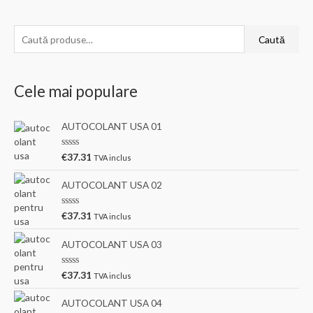
C
Caută
a
u
Cele mai populare
t
ă
AUTOCOLANT USA 01
d
u
E
€
37.31
TVA inclus
v
p
a
l
ă
AUTOCOLANT USA 02
u
a
:
t
E
€
37.31
TVA inclus
l
v
a
a
0
l
AUTOCOLANT USA 03
d
u
i
a
n
t
E
5
€
37.31
TVA inclus
l
v
a
a
0
l
AUTOCOLANT USA 04
d
u