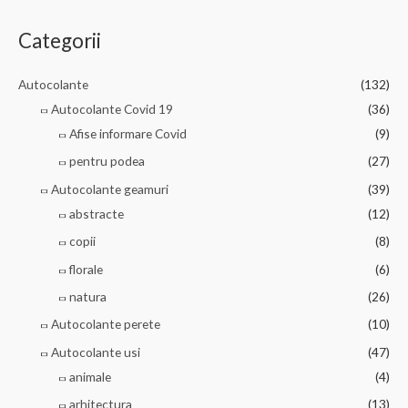
5
Categorii
Autocolante
(132)
Autocolante Covid 19
(36)
Afise informare Covid
(9)
pentru podea
(27)
Autocolante geamuri
(39)
abstracte
(12)
copii
(8)
florale
(6)
natura
(26)
Autocolante perete
(10)
Autocolante usi
(47)
animale
(4)
arhitectura
(13)