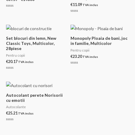
de
€
11.09
TVA inclus
prețuri:
Evaluat
€69.59
la
Evaluat
0
până
la
din
0
la
5
din
€140.38
5
Set blocuri din lemn, New
Monopoly Ploaia de bani, joc
Classic Toys, Multicolor,
in familie, Multicolor
28piese
Pentru copii
Pentru copii
€
23.20
TVA inclus
€
20.17
TVA inclus
Evaluat
la
Evaluat
0
la
din
0
5
din
5
Autocolant perete Norisorii
cu emotii
Autocolante
€
25.21
TVA inclus
Evaluat
la
0
din