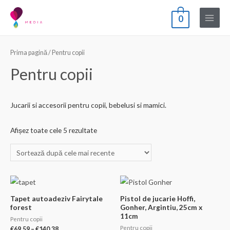
Skip
0
to
Main
content
Menu
Prima pagină
/ Pentru copii
Pentru copii
Jucarii si accesorii pentru copii, bebelusi si mamici.
Sortat
Afișez toate cele 5 rezultate
după
cele
mai
recente
Tapet autoadeziv Fairytale
Pistol de jucarie Hoffi,
forest
Gonher, Argintiu, 25cm x
11cm
Pentru copii
Pentru copii
Interval
€
69.59
–
€
140.38