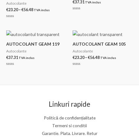
€
37.31
TVA inclus
Autocolante
Interval
€
23.20
–
€
56.48
TVA inclus
Evaluat
de
la
prețuri:
0
Evaluat
din
€23.20
la
5
0
până
din
la
5
€56.48
AUTOCOLANT GEAM 119
AUTOCOLANT GEAM 105
Autocolante
Autocolante
Interval
€
37.31
€
23.20
–
€
56.48
TVA inclus
TVA inclus
de
prețuri:
Evaluat
Evaluat
€23.20
la
la
0
0
până
din
din
la
5
5
€56.48
Linkuri rapide
Politică de confidențialitate
Termeni si conditii
Garantie. Plata. Livrare. Retur