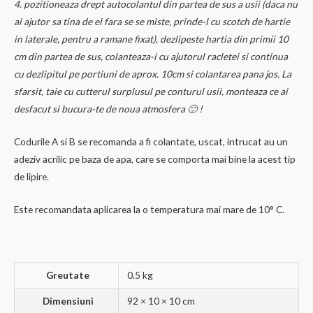
4. pozitioneaza drept autocolantul din partea de sus a usii (daca nu
ai ajutor sa tina de el fara se se miste, prinde-l cu scotch de hartie
in laterale, pentru a ramane fixat), dezlipeste hartia din primii 10
cm din partea de sus, colanteaza-i cu ajutorul racletei si continua
cu dezlipitul pe portiuni de aprox. 10cm si colantarea pana jos. La
sfarsit, taie cu cutterul surplusul pe conturul usii, monteaza ce ai
desfacut si bucura-te de noua atmosfera 🙂 !
Codurile A si B se recomanda a fi colantate, uscat, intrucat au un
adeziv acrilic pe baza de apa, care se comporta mai bine la acest tip
de lipire.
Este recomandata aplicarea la o temperatura mai mare de 10° C.
Greutate
0.5 kg
Dimensiuni
92 × 10 × 10 cm