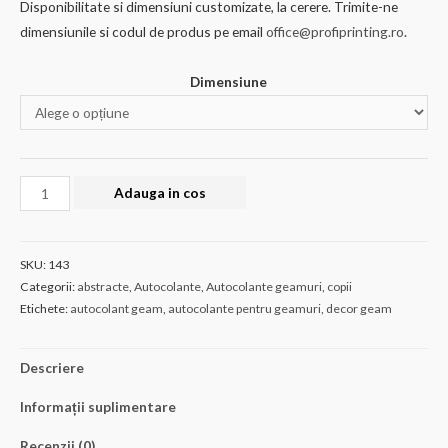
Disponibilitate si dimensiuni customizate, la cerere. Trimite-ne
la
dimensiunile si codul de produs pe email
office@profiprinting.ro
.
€56.48
Dimensiune
Cantitate
Adauga in cos
AUTOCOLANT
GEAM
143
SKU:
143
Categorii:
abstracte
,
Autocolante
,
Autocolante geamuri
,
copii
Etichete:
autocolant geam
,
autocolante pentru geamuri
,
decor geam
Descriere
Informații suplimentare
Recenzii (0)