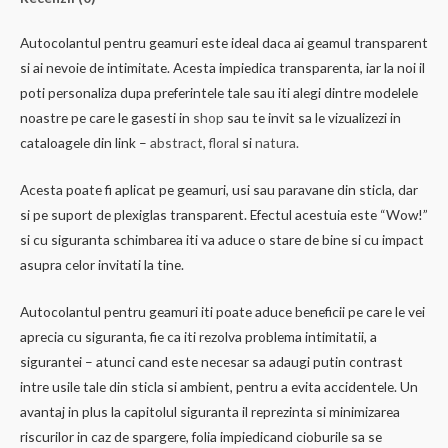
Autocolantul pentru geamuri este ideal daca ai geamul transparent
si ai nevoie de intimitate. Acesta impiedica transparenta, iar la noi il
poti personaliza dupa preferintele tale sau iti alegi dintre modelele
noastre pe care le gasesti in
shop
sau te invit sa le vizualizezi in
cataloagele din link –
abstract
,
floral
si
natura.
Acesta poate fi aplicat pe geamuri, usi sau paravane din sticla, dar
si pe suport de plexiglas transparent. Efectul acestuia este “Wow!”
si cu siguranta schimbarea iti va aduce o stare de bine si cu impact
asupra celor invitati la tine.
Autocolantul pentru geamuri iti poate aduce beneficii pe care le vei
aprecia cu siguranta, fie ca iti rezolva problema intimitatii, a
sigurantei – atunci cand este necesar sa adaugi putin contrast
intre usile tale din sticla si ambient, pentru a evita accidentele. Un
avantaj in plus la capitolul siguranta il reprezinta si minimizarea
riscurilor in caz de spargere, folia impiedicand cioburile sa se