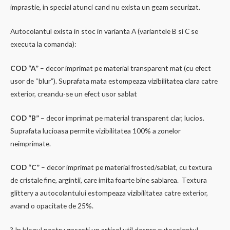
imprastie, in special atunci cand nu exista un geam securizat.
Autocolantul exista in stoc in varianta A (variantele B si C se
executa la comanda):
COD “A”
– decor imprimat pe material transparent mat (cu efect
usor de “blur”). Suprafata mata estompeaza vizibilitatea clara catre
exterior, creandu-se un efect usor sablat
COD “B”
– decor imprimat pe material transparent clar, lucios.
Suprafata lucioasa permite vizibilitatea 100% a zonelor
neimprimate.
COD “C”
– decor imprimat pe material frosted/sablat, cu textura
de cristale fine, argintii, care imita foarte bine sablarea. Textura
glittery a autocolantului estompeaza vizibilitatea catre exterior,
avand o opacitate de 25%.
? In
blogul
nostru gasesti un articol util despre autocolantul