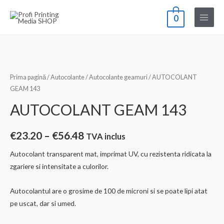
Skip
0
to
Main
content
Menu
Prima pagină
/
Autocolante
/
Autocolante geamuri
/ AUTOCOLANT
GEAM 143
AUTOCOLANT GEAM 143
Interval
€
23.20
–
€
56.48
TVA inclus
de
Autocolant transparent mat, imprimat UV, cu rezistenta ridicata la
zgariere si intensitate a culorilor.
prețuri:
€23.20
Autocolantul are o grosime de 100 de microni si se poate lipi atat
pe uscat, dar si umed.
până