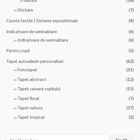
natura
(18)
Stickere
(7)
Casete textile | Sisteme expozitionale
(4)
Indicatoare de semnalizare
(6)
Indicatoare de semnalizare
(6)
Pentru copii
(5)
Tapet autoadeziv personalizat
(62)
Fototapet
(31)
Tapet abstract
(12)
Tapet camera copilului
(15)
Tapet floral
(7)
Tapet natura
(37)
Tapet tropical
(3)
C