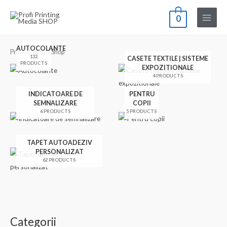
Skip
0
to
Main
content
Menu
AUTOCOLANTE
Prima pagină
/ Shop
132
CASETE TEXTILE | SISTEME
PRODUCTS
EXPOZITIONALE
4 PRODUCTS
INDICATOARE DE
PENTRU
SEMNALIZARE
COPII
6 PRODUCTS
5 PRODUCTS
TAPET AUTOADEZIV
PERSONALIZAT
62 PRODUCTS
Categorii