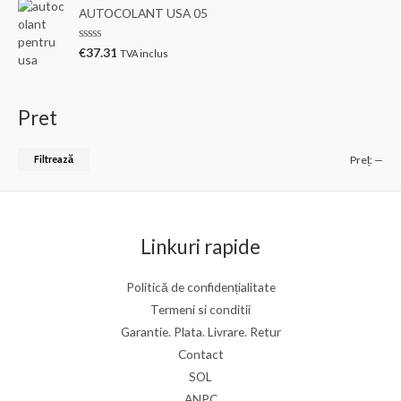
0
l
AUTOCOLANT USA 05
d
u
i
a
n
t
E
5
€
37.31
TVA inclus
l
v
a
a
0
l
d
u
i
a
Pret
n
t
5
l
a
0
P
P
Filtrează
Preț:
—
d
i
r
r
n
5
e
e
ț
ț
Linkuri rapide
m
m
i
a
Politică de confidențialitate
Termeni si conditii
n
x
Garantie. Plata. Livrare. Retur
i
i
Contact
m
m
SOL
ANPC