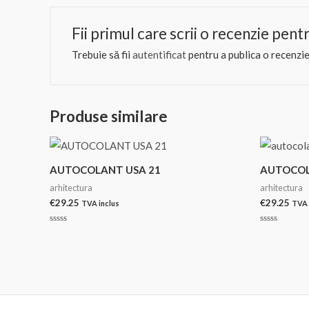
Fii primul care scrii o recenzie 
Trebuie să fii
autentificat
pentru a publica o recenzie
Produse similare
AUTOCOLANT USA 21
AUTOCOL
arhitectura
arhitectura
€
29.25
€
29.25
TVA inclus
TVA 
Evaluat
Evaluat
la
la
0
0
din
din
5
5