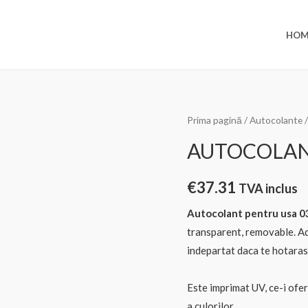
HOM
Prima pagină
/
Autocolante
AUTOCOLAN
€
37.31
TVA inclus
Autocolant pentru usa 
transparent, removable. Ad
indepartat daca te hotarast
Este imprimat UV, ce-i ofer
a culorilor.