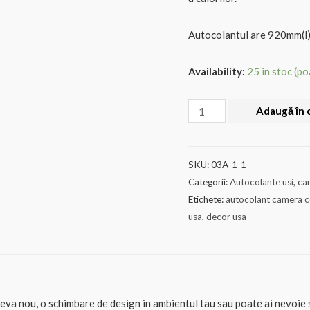
Autocolantul are 920mm(l
Availability:
25 în stoc (p
Cantitate
Adaugă în 
AUTOCOLANT
USA
03
SKU:
03A-1-1
Categorii:
Autocolante usi
,
cam
Etichete:
autocolant camera co
usa
,
decor usa
ceva nou, o schimbare de design in ambientul tau sau poate ai nevoie s