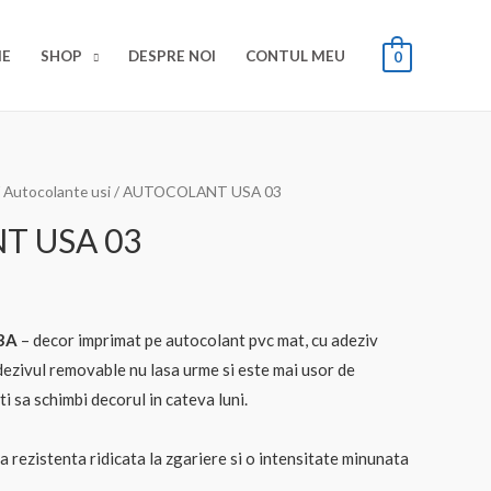
E
SHOP
DESPRE NOI
CONTUL MEU
0
/
Autocolante usi
/ AUTOCOLANT USA 03
T USA 03
03A
– decor imprimat pe autocolant pvc mat, cu adeziv
ezivul removable nu lasa urme si este mai usor de
i sa schimbi decorul in cateva luni.
a rezistenta ridicata la zgariere si o intensitate minunata