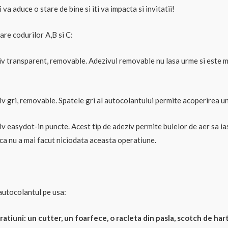
 va aduce o stare de bine si iti va impacta si invitatii!
are codurilor A,B si C:
v transparent, removable. Adezivul removable nu lasa urme si este m
 gri, removable. Spatele gri al autocolantului permite acoperirea unui
v easydot-in puncte. Acest tip de adeziv permite bulelor de aer sa ia
daca nu a mai facut niciodata aceasta operatiune.
 autocolantul pe usa:
atiuni: un cutter, un foarfece, o racleta din pasla, scotch de hart