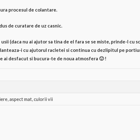
sura procesul de colantare.
odus de curatare de uz casnic.
sii (daca nu ai ajutor sa tina de el fara se se miste, prinde-l cu s
lanteaza-i cu ajutorul racletei si continua cu dezlipitul pe portiu
ce ai desfacut si bucura-te de noua atmosfera 🙂 !
re, aspect mat, culorii vii