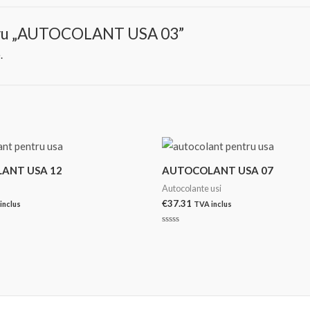
pentru „AUTOCOLANT USA 03”
.
ANT USA 12
AUTOCOLANT USA 07
Autocolante usi
€
37.31
inclus
TVA inclus
Evaluat
la
0
din
5