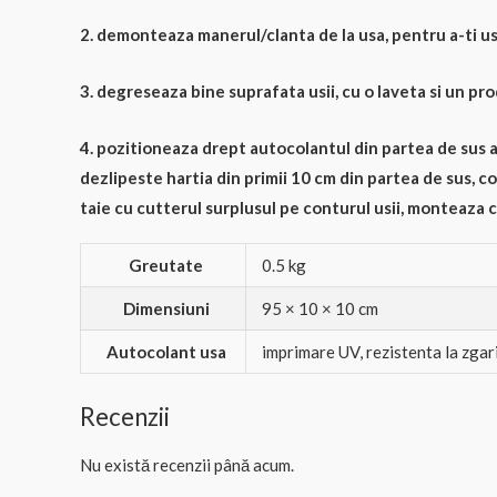
2. demonteaza manerul/clanta de la usa, pentru a-ti u
3. degreseaza bine suprafata usii, cu o laveta si un pr
4. pozitioneaza drept autocolantul din partea de sus a u
dezlipeste hartia din primii 10 cm din partea de sus, co
taie cu cutterul surplusul pe conturul usii, monteaza 
Greutate
0.5 kg
Dimensiuni
95 × 10 × 10 cm
Autocolant usa
imprimare UV, rezistenta la zgarie
Recenzii
Nu există recenzii până acum.