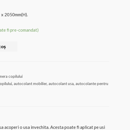
) x 2050mm(H).
oate fi pre-comandat)
coș
era copilului
pilului
,
autocolant mobilier
,
autocolant usa
,
autocolante pentru
a acoperi o usa invechita. Acesta poate fi aplicat pe usi