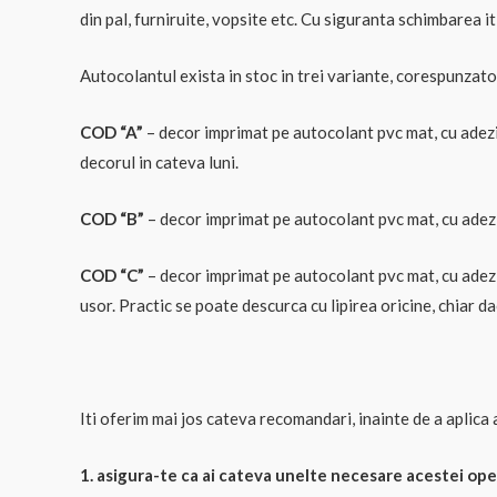
din pal, furniruite, vopsite etc. Cu siguranta schimbarea iti
Autocolantul exista in stoc in trei variante, corespunzato
COD “A”
– decor imprimat pe autocolant pvc mat, cu adezi
decorul in cateva luni.
COD “B”
– decor imprimat pe autocolant pvc mat, cu adeziv
COD “C”
– decor imprimat pe autocolant pvc mat, cu adezi
usor. Practic se poate descurca cu lipirea oricine, chiar 
Iti oferim mai jos cateva recomandari, inainte de a aplica
1. asigura-te ca ai cateva unelte necesare acestei oper