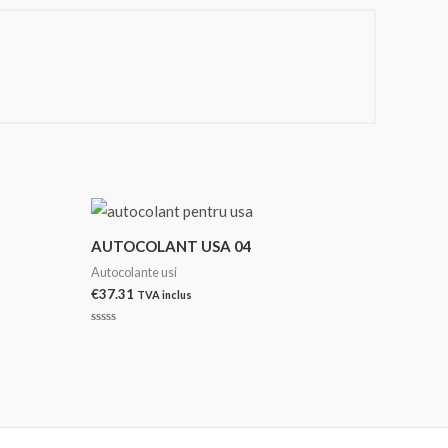
AUTOCOLANT USA 04
Autocolante usi
€
37.31
TVA inclus
Evaluat
la
0
din
5