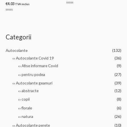
€
4.03
TVA inclus
Evaluat
la
0
Evaluat
din
la
5
0
din
5
Categorii
Autocolante
(132)
Autocolante Covid 19
(36)
Afise informare Covid
(9)
pentru podea
(27)
Autocolante geamuri
(39)
abstracte
(12)
copii
(8)
florale
(6)
natura
(26)
Autocolante perete
(10)