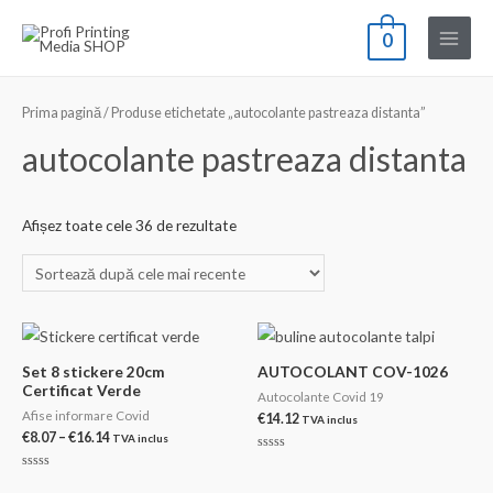
Skip
0
to
Main
content
Menu
Prima pagină
/ Produse etichetate „autocolante pastreaza distanta”
autocolante pastreaza distanta
Sortat
Afișez toate cele 36 de rezultate
după
cele
mai
recente
Set 8 stickere 20cm
AUTOCOLANT COV-1026
Certificat Verde
Autocolante Covid 19
Afise informare Covid
€
14.12
TVA inclus
Interval
€
8.07
–
€
16.14
TVA inclus
de
Evaluat
prețuri:
la
Evaluat
0
€8.07
la