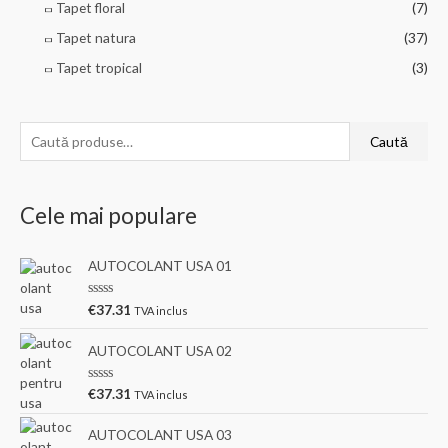
Tapet floral
(7)
Tapet natura
(37)
Tapet tropical
(3)
C
Caută
a
u
Cele mai populare
t
ă
AUTOCOLANT USA 01
d
u
E
€
37.31
TVA inclus
v
p
a
l
ă
AUTOCOLANT USA 02
u
a
:
t
E
€
37.31
TVA inclus
l
v
a
a
0
l
AUTOCOLANT USA 03
d
u