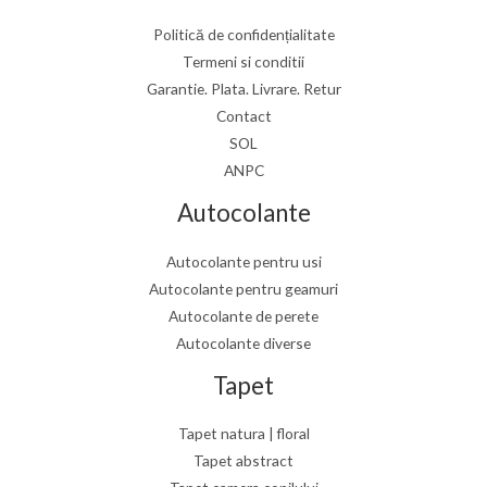
m
m
i
a
Politică de confidențialitate
Termeni si conditii
n
x
Garantie. Plata. Livrare. Retur
i
i
Contact
m
m
SOL
ANPC
Autocolante
Autocolante pentru usi
Autocolante pentru geamuri
Autocolante de perete
Autocolante diverse
Tapet
Tapet natura | floral
Tapet abstract