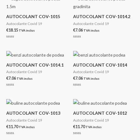
AUTOCOLANT COV-1015
AUTOCOLANT COV-1014.2
Autocolante Covid 19
Autocolante Covid 19
€
18.15
€
7.06
TVA inclus
TVA inclus
Evaluat
Evaluat
la
la
0
0
din
din
5
5
AUTOCOLANT COV-1014.1
AUTOCOLANT COV-1014
Autocolante Covid 19
Autocolante Covid 19
€
7.06
€
7.06
TVA inclus
TVA inclus
Evaluat
Evaluat
la
la
0
0
din
din
5
5
AUTOCOLANT COV-1013
AUTOCOLANT COV-1012
Autocolante Covid 19
Autocolante Covid 19
€
11.70
€
11.70
TVA inclus
TVA inclus
Evaluat
Evaluat