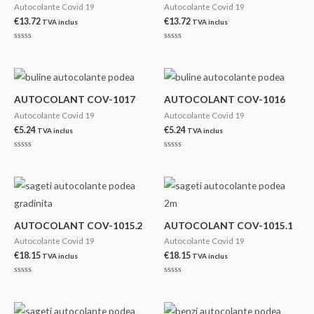
Autocolante Covid 19
Autocolante Covid 19
€
13.72
€
13.72
TVA inclus
TVA inclus
Evaluat
Evaluat
la
la
0
0
din
din
5
5
AUTOCOLANT COV-1017
AUTOCOLANT COV-1016
Autocolante Covid 19
Autocolante Covid 19
€
5.24
€
5.24
TVA inclus
TVA inclus
Evaluat
Evaluat
la
la
0
0
din
din
5
5
AUTOCOLANT COV-1015.2
AUTOCOLANT COV-1015.1
Autocolante Covid 19
Autocolante Covid 19
€
18.15
€
18.15
TVA inclus
TVA inclus
Evaluat
Evaluat
la
la
0
0
din
din
5
5