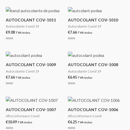
la
la
0
0
din
din
5
5
AUTOCOLANT COV-1011
AUTOCOLANT COV-1010
Autocolante Covid 19
Autocolante Covid 19
€
9.08
€
7.66
TVA inclus
TVA inclus
Evaluat
Evaluat
la
la
0
0
din
din
5
5
AUTOCOLANT COV-1009
AUTOCOLANT COV-1008
Autocolante Covid 19
Autocolante Covid 19
€
7.66
€
6.45
TVA inclus
TVA inclus
Evaluat
Evaluat
la
la
0
0
din
din
5
5
AUTOCOLANT COV-1007
AUTOCOLANT COV-1006
Afise informare Covid
Afise informare Covid
€
10.49
€
6.25
TVA inclus
TVA inclus