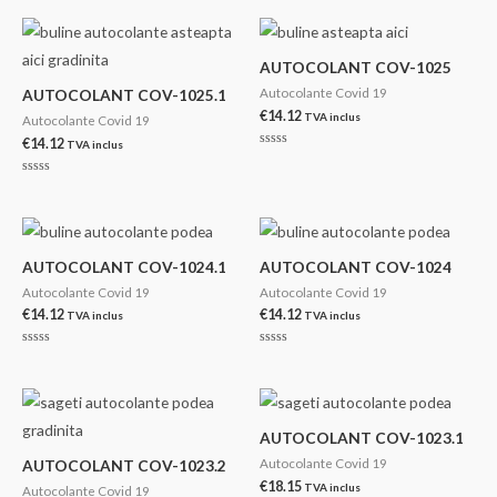
din
0
până
5
din
la
5
€16.14
AUTOCOLANT COV-1025
Autocolante Covid 19
AUTOCOLANT COV-1025.1
€
14.12
TVA inclus
Autocolante Covid 19
€
14.12
TVA inclus
Evaluat
la
0
Evaluat
din
la
5
0
din
5
AUTOCOLANT COV-1024.1
AUTOCOLANT COV-1024
Autocolante Covid 19
Autocolante Covid 19
€
14.12
€
14.12
TVA inclus
TVA inclus
Evaluat
Evaluat
la
la
0
0
din
din
5
5
AUTOCOLANT COV-1023.1
Autocolante Covid 19
AUTOCOLANT COV-1023.2
€
18.15
TVA inclus
Autocolante Covid 19