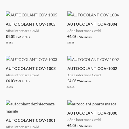
Evaluat
Evaluat
la
la
0
0
din
din
5
5
AUTOCOLANT COV-1005
AUTOCOLANT COV-1004
Afise informare Covid
Afise informare Covid
€
4.03
€
4.03
TVA inclus
TVA inclus
Evaluat
Evaluat
la
la
0
0
din
din
5
5
AUTOCOLANT COV-1003
AUTOCOLANT COV-1002
Afise informare Covid
Afise informare Covid
€
4.03
€
4.03
TVA inclus
TVA inclus
Evaluat
Evaluat
la
la
0
0
din
din
5
5
AUTOCOLANT COV-1000
Afise informare Covid
AUTOCOLANT COV-1001
€
4.03
TVA inclus
Afise informare Covid