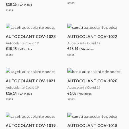
€
18.15
TVA inclus
Evaluat
la
0
Evaluat
din
la
5
0
din
5
AUTOCOLANT COV-1023
AUTOCOLANT COV-1022
Autocolante Covid 19
Autocolante Covid 19
€
18.15
€
16.14
TVA inclus
TVA inclus
Evaluat
Evaluat
la
la
0
0
din
din
5
5
AUTOCOLANT COV-1021
AUTOCOLANT COV-1020
Autocolante Covid 19
Autocolante Covid 19
€
16.14
€
6.05
TVA inclus
TVA inclus
Evaluat
Evaluat
la
la
0
0
din
din
5
5
AUTOCOLANT COV-1019
AUTOCOLANT COV-1018