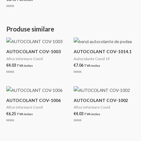
Evaluat
la
0
din
5
Produse similare
AUTOCOLANT COV-1003
AUTOCOLANT COV-1014.1
Afise informare Covid
Autocolante Covid 19
€
4.03
€
7.06
TVA inclus
TVA inclus
Evaluat
Evaluat
la
la
0
0
din
din
5
5
AUTOCOLANT COV-1006
AUTOCOLANT COV-1002
Afise informare Covid
Afise informare Covid
€
6.25
€
4.03
TVA inclus
TVA inclus
Evaluat
Evaluat
la
la
0
0
din
din
5
5