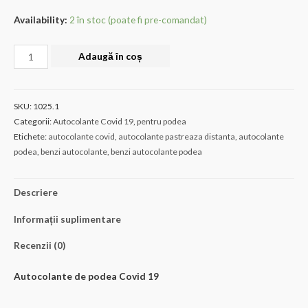
Availability:
2 în stoc (poate fi pre-comandat)
Cantitate
Adaugă în coș
AUTOCOLANT
COV-
1025.1
SKU:
1025.1
Categorii:
Autocolante Covid 19
,
pentru podea
Etichete:
autocolante covid
,
autocolante pastreaza distanta
,
autocolante
podea
,
benzi autocolante
,
benzi autocolante podea
Descriere
Informații suplimentare
Recenzii (0)
Autocolante de podea Covid 19