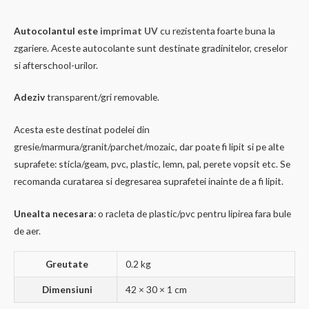
Autocolantul este
imprimat UV
cu rezistenta foarte buna la
zgariere. Aceste autocolante sunt destinate gradinitelor, creselor
si afterschool-urilor.
Adeziv
transparent/gri removable.
Acesta este destinat podelei din
gresie/marmura/granit/parchet/mozaic, dar poate fi lipit si pe alte
suprafete: sticla/geam, pvc, plastic, lemn, pal, perete vopsit etc. Se
recomanda curatarea si degresarea suprafetei inainte de a fi lipit.
Unealta necesara
: o racleta de plastic/pvc pentru lipirea fara bule
de aer.
Greutate
0.2 kg
Dimensiuni
42 × 30 × 1 cm