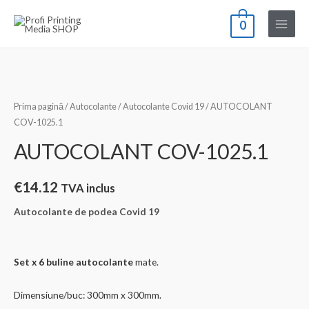
Skip
0
to
Main
content
Menu
Prima pagină
/
Autocolante
/
Autocolante Covid 19
/ AUTOCOLANT
COV-1025.1
AUTOCOLANT COV-1025.1
€
14.12
TVA inclus
Autocolante de podea Covid 19
Set x 6 buline autocolante
mate.
Dimensiune/buc: 300mm x 300mm.