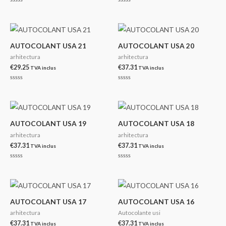
Evaluat
Evaluat
la
la
0
0
din
din
5
5
AUTOCOLANT USA 21
AUTOCOLANT USA 20
arhitectura
arhitectura
€
29.25
€
37.31
TVA inclus
TVA inclus
Evaluat
Evaluat
la
la
0
0
din
din
5
5
AUTOCOLANT USA 19
AUTOCOLANT USA 18
arhitectura
arhitectura
€
37.31
€
37.31
TVA inclus
TVA inclus
Evaluat
Evaluat
la
la
0
0
din
din
5
5
AUTOCOLANT USA 17
AUTOCOLANT USA 16
arhitectura
Autocolante usi
€
37.31
€
37.31
TVA inclus
TVA inclus