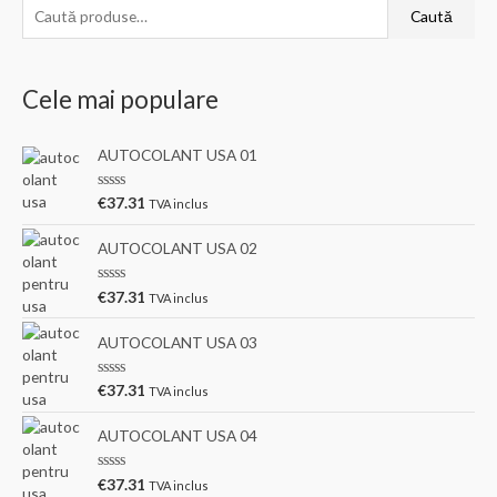
C
Caută
a
u
Cele mai populare
t
ă
AUTOCOLANT USA 01
d
u
E
€
37.31
TVA inclus
v
p
a
l
ă
AUTOCOLANT USA 02
u
a
:
t
E
€
37.31
TVA inclus
l
v
a
a
0
l
AUTOCOLANT USA 03
d
u
i
a
n
t
E
5
€
37.31
TVA inclus
l
v
a
a
0
l
AUTOCOLANT USA 04
d
u
i
a
n
t
E
5
€
37.31
TVA inclus
l