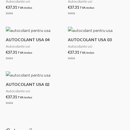
Autocolante usi
Autocolante usi
€
37.31
€
37.31
TVA inclus
TVA inclus
Evaluat
Evaluat
la
la
0
0
din
din
5
5
AUTOCOLANT USA 04
AUTOCOLANT USA 03
Autocolante usi
Autocolante usi
€
37.31
€
37.31
TVA inclus
TVA inclus
Evaluat
Evaluat
la
la
0
0
din
din
5
5
AUTOCOLANT USA 02
Autocolante usi
€
37.31
TVA inclus
Evaluat
la
0
din
5