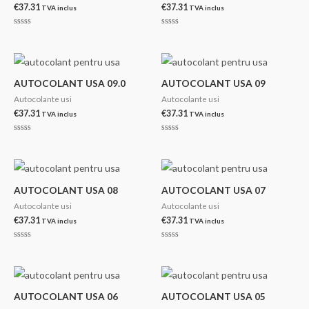
€
37.31
€
37.31
TVA inclus
TVA inclus
Evaluat
Evaluat
la
la
0
0
din
din
5
5
AUTOCOLANT USA 09.0
AUTOCOLANT USA 09
Autocolante usi
Autocolante usi
€
37.31
€
37.31
TVA inclus
TVA inclus
Evaluat
Evaluat
la
la
0
0
din
din
5
5
AUTOCOLANT USA 08
AUTOCOLANT USA 07
Autocolante usi
Autocolante usi
€
37.31
€
37.31
TVA inclus
TVA inclus
Evaluat
Evaluat
la
la
0
0
din
din
5
5
AUTOCOLANT USA 06
AUTOCOLANT USA 05