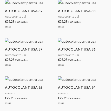
din
din
5
5
AUTOCOLANT USA 39
AUTOCOLANT USA 38
Autocolante usi
Autocolante usi
€
29.25
€
29.25
TVA inclus
TVA inclus
Evaluat
Evaluat
la
la
0
0
din
din
5
5
AUTOCOLANT USA 37
AUTOCOLANT USA 36
Autocolante usi
Autocolante usi
€
27.23
€
27.23
TVA inclus
TVA inclus
Evaluat
Evaluat
la
la
0
0
din
din
5
5
AUTOCOLANT USA 35
AUTOCOLANT USA 34
animale
animale
€
29.25
€
29.25
TVA inclus
TVA inclus
Evaluat
Evaluat
la
la