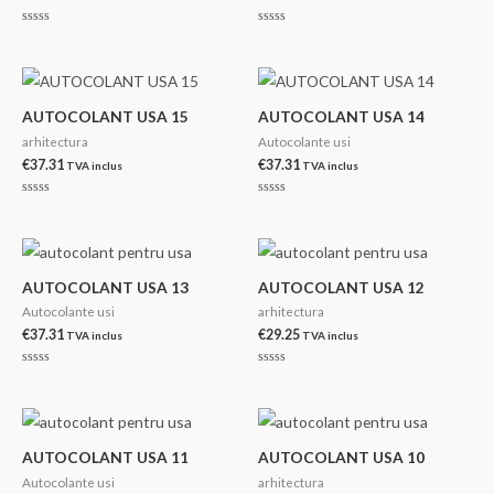
Evaluat
Evaluat
la
la
0
0
din
din
5
5
AUTOCOLANT USA 15
AUTOCOLANT USA 14
arhitectura
Autocolante usi
€
37.31
€
37.31
TVA inclus
TVA inclus
Evaluat
Evaluat
la
la
0
0
din
din
5
5
AUTOCOLANT USA 13
AUTOCOLANT USA 12
Autocolante usi
arhitectura
€
37.31
€
29.25
TVA inclus
TVA inclus
Evaluat
Evaluat
la
la
0
0
din
din
5
5
AUTOCOLANT USA 11
AUTOCOLANT USA 10
Autocolante usi
arhitectura