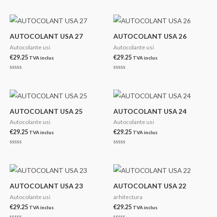
Evaluat
Evaluat
la
la
0
0
din
din
5
5
AUTOCOLANT USA 27
AUTOCOLANT USA 26
Autocolante usi
Autocolante usi
€
29.25
€
29.25
TVA inclus
TVA inclus
Evaluat
Evaluat
la
la
0
0
din
din
5
5
AUTOCOLANT USA 25
AUTOCOLANT USA 24
Autocolante usi
Autocolante usi
€
29.25
€
29.25
TVA inclus
TVA inclus
Evaluat
Evaluat
la
la
0
0
din
din
5
5
AUTOCOLANT USA 23
AUTOCOLANT USA 22
Autocolante usi
arhitectura
€
29.25
€
29.25
TVA inclus
TVA inclus