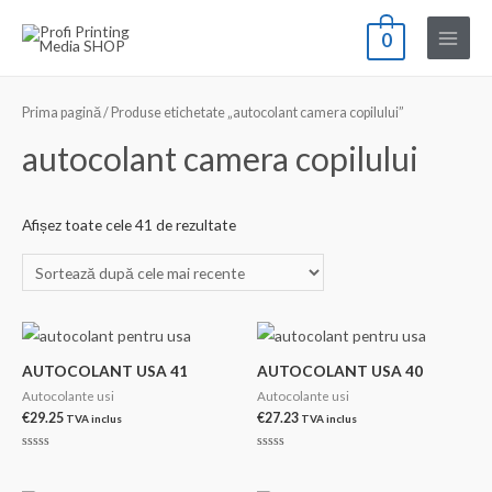
Skip
0
to
Main
content
Menu
Prima pagină
/ Produse etichetate „autocolant camera copilului”
autocolant camera copilului
Sortat
Afișez toate cele 41 de rezultate
după
cele
mai
recente
AUTOCOLANT USA 41
AUTOCOLANT USA 40
Autocolante usi
Autocolante usi
€
29.25
€
27.23
TVA inclus
TVA inclus
Evaluat
Evaluat
la
la
0
0