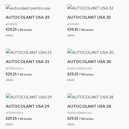
0
0
din
din
5
5
AUTOCOLANT USA 33
AUTOCOLANT USA 32
animale
animale
€
29.25
€
29.25
TVA inclus
TVA inclus
Evaluat
Evaluat
la
la
0
0
din
din
5
5
AUTOCOLANT USA 31
AUTOCOLANT USA 30
arhitectura
Autocolante usi
€
29.25
€
29.25
TVA inclus
TVA inclus
Evaluat
Evaluat
la
la
0
0
din
din
5
5
AUTOCOLANT USA 29
AUTOCOLANT USA 28
arhitectura
Autocolante usi
€
29.25
€
29.25
TVA inclus
TVA inclus