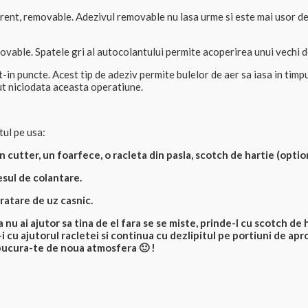
ent, removable. Adezivul removable nu lasa urme si este mai usor de 
vable. Spatele gri al autocolantului permite acoperirea unui vechi dec
n puncte. Acest tip de adeziv permite bulelor de aer sa iasa in timpu
cut niciodata aceasta operatiune.
tul pe usa:
 cutter, un foarfece, o racleta din pasla, scotch de hartie (option
esul de colantare.
ratare de uz casnic.
nu ai ajutor sa tina de el fara se se miste, prinde-l cu scotch de h
 cu ajutorul racletei si continua cu dezlipitul pe portiuni de apro
 bucura-te de noua atmosfera 🙂 !