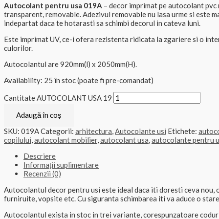
Autocolant pentru usa 019A
– decor imprimat pe autocolant pvc 
transparent, removable. Adezivul removable nu lasa urme si este ma
indepartat daca te hotarasti sa schimbi decorul in cateva luni.
Este imprimat UV, ce-i ofera rezistenta ridicata la zgariere si o int
culorilor.
Autocolantul are 920mm(l) x 2050mm(H).
Availability:
25 în stoc (poate fi pre-comandat)
Cantitate AUTOCOLANT USA 19
Adaugă în coș
SKU:
019A
Categorii:
arhitectura
,
Autocolante usi
Etichete:
autoc
copilului
,
autocolant mobilier
,
autocolant usa
,
autocolante pentru 
Descriere
Informații suplimentare
Recenzii (0)
Autocolantul decor pentru usi este ideal daca iti doresti ceva nou, o
furniruite, vopsite etc. Cu siguranta schimbarea iti va aduce o stare d
Autocolantul exista in stoc in trei variante, corespunzatoare coduri