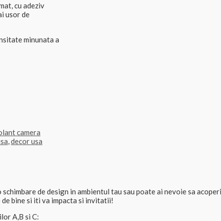
mat, cu adeziv
i usor de
ensitate minunata a
olant camera
usa
,
decor usa
 schimbare de design in ambientul tau sau poate ai nevoie sa acoperi o
e bine si iti va impacta si invitatii!
lor A,B si C: