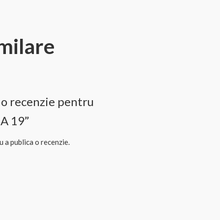
milare
i o recenzie pentru
A 19”
 a publica o recenzie.