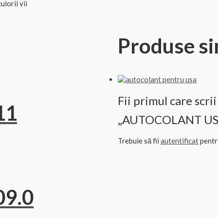
lorii vii
Produse si
Fii primul care scri
11
„AUTOCOLANT US
Trebuie să fii
autentificat
pentru
9.0