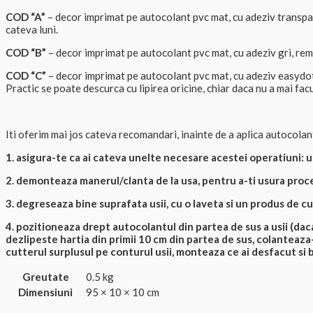
COD “A”
– decor imprimat pe autocolant pvc mat, cu adeziv transpar
cateva luni.
COD “B”
– decor imprimat pe autocolant pvc mat, cu adeziv gri, remo
COD “C”
– decor imprimat pe autocolant pvc mat, cu adeziv easydot-i
Practic se poate descurca cu lipirea oricine, chiar daca nu a mai fa
Iti oferim mai jos cateva recomandari, inainte de a aplica autocolan
1. asigura-te ca ai cateva unelte necesare acestei operatiuni: un
2. demonteaza manerul/clanta de la usa, pentru a-ti usura proc
3. degreseaza bine suprafata usii, cu o laveta si un produs de cu
4. pozitioneaza drept autocolantul din partea de sus a usii (daca 
dezlipeste hartia din primii 10 cm din partea de sus, colanteaza-i
cutterul surplusul pe conturul usii, monteaza ce ai desfacut si
Greutate
0.5 kg
Dimensiuni
95 × 10 × 10 cm