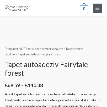
Skip
0
to
Main
content
Menu
Prima pagină
/
Tapet autoadeziv personalizat
/
Tapet camera
copilului
/ Tapet autoadeziv Fairytale forest
Tapet autoadeziv Fairytale
forest
Interval
€
69.59
–
€
140.38
de
Acest tapet este fin texturat, ce ofera delicatete oricarui design.
Ideal pentru camera copilului, ii ofera prezenta si unicitate. Este un
prețuri:
design care se poate adapta oricarei dimensiuni, astfel ca daca nu