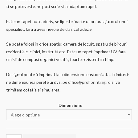
€69.59
ti se potriveste, ne poti scrie si la adaptam rapid.
până
Este un tapet autoadeziv, se lipeste foarte usor fara ajutorul unui
specialist, fara a avea nevoie de clasicul adeziv.
la
€140.38
Se poate folosi in orice spatiu: camera de locuit, spatiu de birouri,
rezidentiale, clinici, institutii etc. Este un tapet imprimat UV, fara
emisii de compusi organici volatili, foarte rezistent in timp.
Designul poate fi imprimat la o dimensiune customizata. Trimiteti-
ne dimensiunea peretelui dvs. pe
office@profiprinting.ro
si va
trimitem cotatia si simularea.
Dimensiune
Cantitate