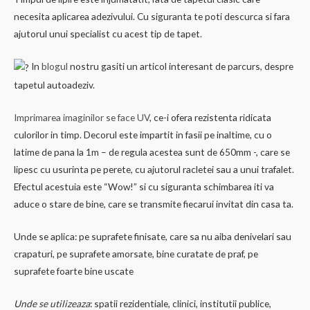
necesita aplicarea adezivului. Cu siguranta te poti descurca si fara
ajutorul unui specialist cu acest tip de tapet.
In
blogul
nostru gasiti un articol interesant de parcurs, despre
tapetul autoadeziv.
Imprimarea imaginilor se face UV
, ce-i ofera rezistenta ridicata
culorilor in timp. Decorul este impartit in fasii pe inaltime, cu o
latime de pana la 1m – de regula acestea sunt de 650mm -, care se
lipesc cu usurinta pe perete, cu ajutorul racletei sau a unui trafalet.
Efectul acestuia este “Wow!” si cu siguranta schimbarea iti va
aduce o stare de bine, care se transmite fiecarui invitat din casa ta.
Unde se aplica: pe suprafete finisate, care sa nu aiba denivelari sau
crapaturi, pe suprafete amorsate, bine curatate de praf, pe
suprafete foarte bine uscate
Unde se utilizeaza
: spatii rezidentiale, clinici, institutii publice,