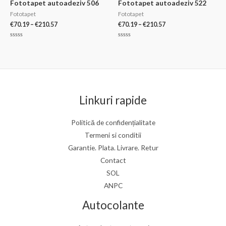
Fototapet autoadeziv 506
Fototapet autoadeziv 522
Fototapet
Fototapet
Interval
Interval
€
70.19
–
€
210.57
€
70.19
–
€
210.57
de
de
prețuri:
prețuri:
Evaluat
Evaluat
€70.19
€70.19
la
la
0
0
până
până
din
din
la
la
5
5
€210.57
€210.57
Linkuri rapide
Politică de confidențialitate
Termeni si conditii
Garantie. Plata. Livrare. Retur
Contact
SOL
ANPC
Autocolante