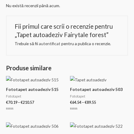
Nu există recenzii până acum.
Fii primul care scrii o recenzie pentru
„Tapet autoadeziv Fairytale forest”
Trebuie să fii
autentificat
pentru a publica o recenzie.
Produse similare
Fototapet autoadeziv 515
Fototapet autoadeziv 503
Fototapet
Fototapet
Interval
Interval
€
70.19
–
€
210.57
€
64.54
–
€
89.55
de
de
prețuri:
prețuri:
Evaluat
Evaluat
€70.19
€64.54
la
la
0
0
până
până
din
din
la
la
5
5
€210.57
€89.55