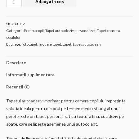
Adauga in cos
Tapet
autoadeziv
Fairytale
SKU:
607-2
forest
Categorii:
Pentru copii
,
Tapet autoadeziv personalizat
,
Tapet camera
copilului
Etichete:
fototapet
,
modele tapet
,
tapet
,
tapet autoadeziv
Descriere
Informații suplimentare
Recenzii (0)
Tapetul autoadeziv imprimat pentru camera copilului
reprezinta
solutia ideala pentru decorul pe termen mediu si lung al unui
perete. Este un tapet personalizat cu textura fina, cu adeziv pe
spate, care se lipeste asemenea unui autocolant.
Timpul de lipire este injumatatit, fata de tapetul clasic care