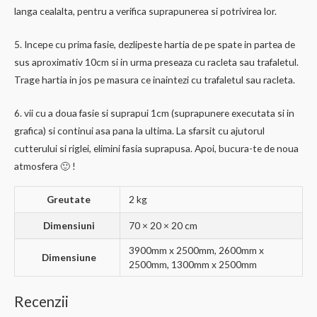
langa cealalta, pentru a verifica suprapunerea si potrivirea lor.
5. Incepe cu prima fasie, dezlipeste hartia de pe spate in partea de
sus aproximativ 10cm si in urma preseaza cu racleta sau trafaletul.
Trage hartia in jos pe masura ce inaintezi cu trafaletul sau racleta.
6. vii cu a doua fasie si suprapui 1cm (suprapunere executata si in
grafica) si continui asa pana la ultima. La sfarsit cu ajutorul
cutterului si riglei, elimini fasia suprapusa. Apoi, bucura-te de noua
atmosfera 🙂 !
Greutate
2 kg
Dimensiuni
70 × 20 × 20 cm
3900mm x 2500mm, 2600mm x
Dimensiune
2500mm, 1300mm x 2500mm
Recenzii