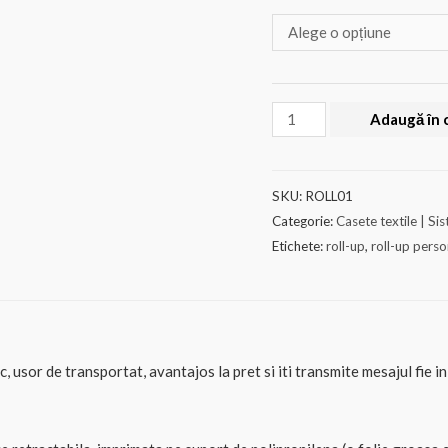
Cantitate
Adaugă în 
Roll-
up
clasic
SKU:
ROLL01
personalizat
Categorie:
Casete textile | Si
Etichete:
roll-up
,
roll-up perso
, usor de transportat, avantajos la pret si iti transmite mesajul fie 