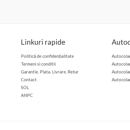
la
la
0
0
până
din
din
la
5
5
€695.87
Linkuri rapide
Autoc
Politică de confidențialitate
Autocolan
Termeni si conditii
Autocola
Garantie. Plata. Livrare. Retur
Autocola
Contact
Autocola
SOL
ANPC