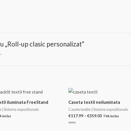
ru „Roll-up clasic personalizat”
.
xtil iluminata FreeStand
Caseta textil neiluminata
e | Sisteme expozitionale
Casete textile | Sisteme expozitionale
Interval
€
117.99
–
€
359.03
 inclus
TVA inclus
de
prețuri:
Evaluat
€117.99