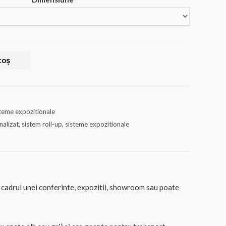
la
€110.94
coș
steme expozitionale
nalizat
,
sistem roll-up
,
sisteme expozitionale
in cadrul unei conferinte, expozitii, showroom sau poate