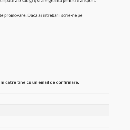
u spate alb sau gri) si are geanta pentru transport.
de promovare. Daca ai intrebari, scrie-ne pe
ni catre tine cu un email de confirmare.