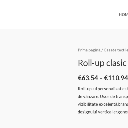
HOM
Prima pagină
/
Casete textile
Roll-up clasic
€
63.54
–
€
110.94
Roll-up-ul personalizat es
de vânzare. Ușor de transp
vizibilitate excelentă brand
designului vertical ergono