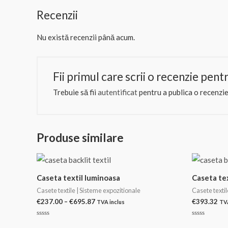
Recenzii
Nu există recenzii până acum.
Fii primul care scrii o recenzie pent
Trebuie să fii
autentificat
pentru a publica o recenzie
Produse similare
Caseta textil luminoasa
Caseta te
Casete textile | Sisteme expozitionale
Casete textil
Interval
€
237.00
–
€
695.87
€
393.32
TVA inclus
TVA
de
prețuri:
Evaluat
Evaluat
€237.00