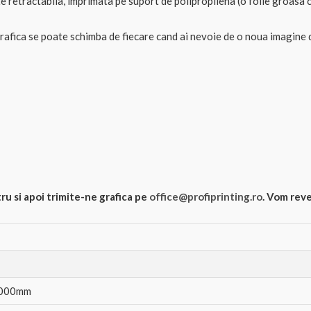
te retractabila, imprimata pe suport de polipropilena (o folie groasa c
rafica se poate schimba de fiecare cand ai nevoie de o noua imagine 
u si apoi trimite-ne grafica pe
office@profiprinting.ro
. Vom reve
2000mm