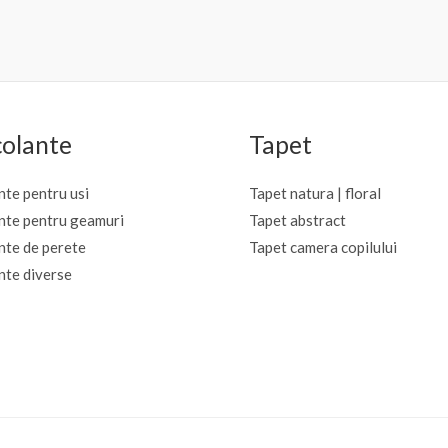
la
0
până
din
la
5
€359.03
olante
Tapet
te pentru usi
Tapet natura | floral
nte pentru geamuri
Tapet abstract
nte de perete
Tapet camera copilului
nte diverse