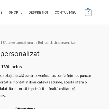
E
SHOP
DESPRE NOI
CONTUL MEU
0
 | Sisteme expozitionale
/ Roll-up clasic personalizat
 personalizat
Interval
TVA inclus
de
te soluția ideală pentru evenimente, conferințe sau puncte
ortat și montat în doar câteva secunde, acesta oferă o
prețuri:
ului tău datorită imprimării de înaltă calitate și
€63.54
mic.
până
Dimensiune