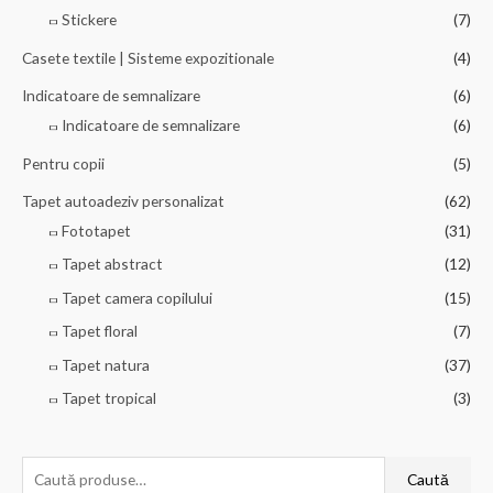
Stickere
(7)
Casete textile | Sisteme expozitionale
(4)
Indicatoare de semnalizare
(6)
Indicatoare de semnalizare
(6)
Pentru copii
(5)
Tapet autoadeziv personalizat
(62)
Fototapet
(31)
Tapet abstract
(12)
Tapet camera copilului
(15)
Tapet floral
(7)
Tapet natura
(37)
Tapet tropical
(3)
C
Caută