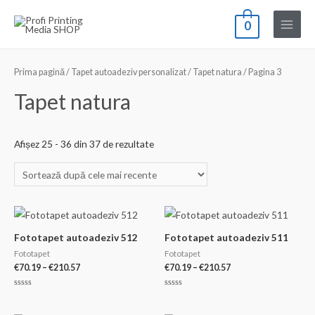
Skip
0
to
Main
content
Menu
Prima pagină
/
Tapet autoadeziv personalizat
/
Tapet natura
/ Pagina 3
Tapet natura
Sortat
Afișez 25 - 36 din 37 de rezultate
după
cele
mai
recente
Fototapet autoadeziv 512
Fototapet autoadeziv 511
Fototapet
Fototapet
Interval
Interval
€
70.19
–
€
210.57
€
70.19
–
€
210.57
de
de
prețuri:
prețuri:
Evaluat
Evaluat
€70.19
€70.19
la
la
0
0
până
până