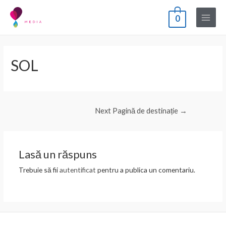
Skip
0
to
Main
content
Menu
SOL
Navigare
Next Pagină de destinație
→
în
articole
Lasă un răspuns
Trebuie să fii
autentificat
pentru a publica un comentariu.