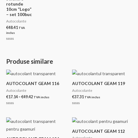
rotunde
10cm “Logo”
– set 100buc
Autocolante
€
48.41
TVA
inclus
Evaluat
la
0
din
5
Produse similare
AUTOCOLANT GEAM 116
AUTOCOLANT GEAM 119
Autocolante
Autocolante
Interval
€
17.14
–
€
49.42
€
37.31
TVA inclus
TVA inclus
de
prețuri:
Evaluat
Evaluat
€17.14
la
la
0
0
până
din
din
la
5
5
€49.42
AUTOCOLANT GEAM 112
Autocolante