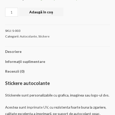
Cantitate
Adaugă în coș
Stickere
rotunjite
la
SKU:
S-003
colt
Categorii:
Autocolante
,
Stickere
15cm
"Black
Descriere
friday"
Informații suplimentare
-
set
Recenzii (0)
36buc
Stickere autocolante
Stickerele sunt personalizabile cu grafica, imaginea sau logo-ul dvs.
Acestea sunt
imprimate UV
, cu rezistenta foarte buna la zgariere,
calitate excelenta a imprimarii, pe suport de autocolant opac.