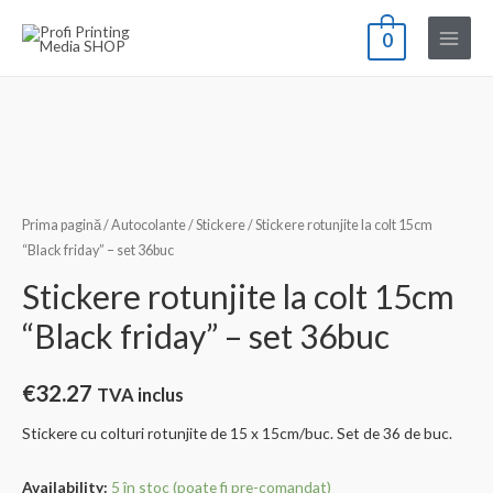
Skip
0
to
Main
content
Menu
Prima pagină
/
Autocolante
/
Stickere
/ Stickere rotunjite la colt 15cm
“Black friday” – set 36buc
Stickere rotunjite la colt 15cm
“Black friday” – set 36buc
€
32.27
TVA inclus
Stickere cu colturi rotunjite de 15 x 15cm/buc. Set de 36 de buc.
Availability:
5 în stoc (poate fi pre-comandat)