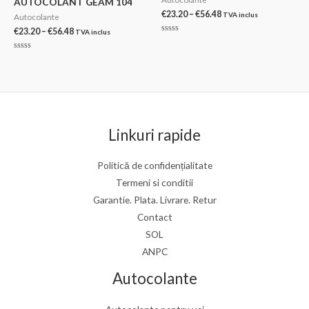
AUTOCOLANT GEAM 104
Interval
€
23.20
–
€
56.48
TVA inclus
Autocolante
de
Interval
€
23.20
–
€
56.48
TVA inclus
prețuri:
Evaluat
de
€23.20
la
prețuri:
0
până
Evaluat
din
€23.20
la
la
5
0
până
€56.48
din
la
5
€56.48
Linkuri rapide
Politică de confidențialitate
Termeni si conditii
Garantie. Plata. Livrare. Retur
Contact
SOL
ANPC
Autocolante