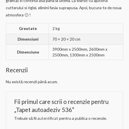
grafica) si continui asa pana la ultima. La sfarsit cu ajutorul
cutterului si riglei, elimini fasia suprapusa. Apoi, bucura-te de noua
atmosfera 🙂 !
Greutate
2 kg
Dimensiuni
70 × 20 × 20 cm
3900mm x 2500mm, 2600mm x
Dimensiune
2500mm, 1300mm x 2500mm
Recenzii
Nu există recenzii până acum.
Fii primul care scrii o recenzie pentru
„Tapet autoadeziv 536”
Trebuie să fii
autentificat
pentru a publica o recenzie.