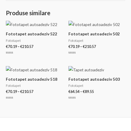
Produse similare
Fototapet autoadeziv 522
Fototapet autoadeziv 502
Fototapet
Fototapet
Interval
Interval
€
70.19
–
€
210.57
€
70.19
–
€
210.57
de
de
prețuri:
prețuri:
Evaluat
Evaluat
€70.19
€70.19
la
la
0
0
până
până
din
din
la
la
5
5
€210.57
€210.57
Fototapet autoadeziv 518
Fototapet autoadeziv 503
Fototapet
Fototapet
Interval
Interval
€
70.19
–
€
210.57
€
64.54
–
€
89.55
de
de
prețuri:
prețuri:
Evaluat
Evaluat
€70.19
€64.54
la
la
0
0
până
până
din
din
la
la
5
5
€210.57
€89.55