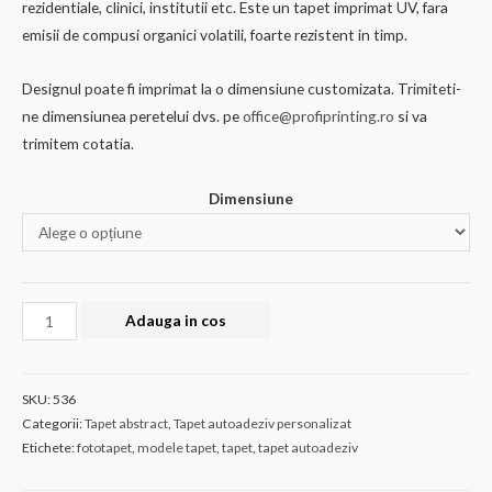
rezidentiale, clinici, institutii etc. Este un tapet imprimat UV, fara
la
emisii de compusi organici volatili, foarte rezistent in timp.
€210.57
Designul poate fi imprimat la o dimensiune customizata. Trimiteti-
ne dimensiunea peretelui dvs. pe
office@profiprinting.ro
si va
trimitem cotatia.
Dimensiune
Cantitate
Adauga in cos
Tapet
autoadeziv
536
SKU:
536
Categorii:
Tapet abstract
,
Tapet autoadeziv personalizat
Etichete:
fototapet
,
modele tapet
,
tapet
,
tapet autoadeziv