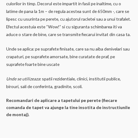
culorilor in timp. Decorul este impartit in fasii pe inaltime, cu o
latime de pana la 1m – de regula acestea sunt de 650mm -, care se
lipesc cu usurinta pe perete, cu ajutorul racletei sau a unui trafalet.
Efectul acestuia este “Wow!” si cu siguranta schimbarea iti va
aduce o stare de bine, care se transmite fiecarui invitat din casa ta.
Unde se aplica: pe suprafete finisate, care sa nu aiba denivelari sau
crapaturi, pe suprafete amorsate, bine curatate de praf, pe
suprafete foarte bine uscate
Unde se utilizeaza
: spatii rezidentiale, clinici, institutii publice,
birouri, sali de conferinta, gradinite, scoli.
Recomandari de aplicare a tapetului pe perete (fiecare
comanda de tapet va ajunge la tine insotita de instructiunile
de montaj).