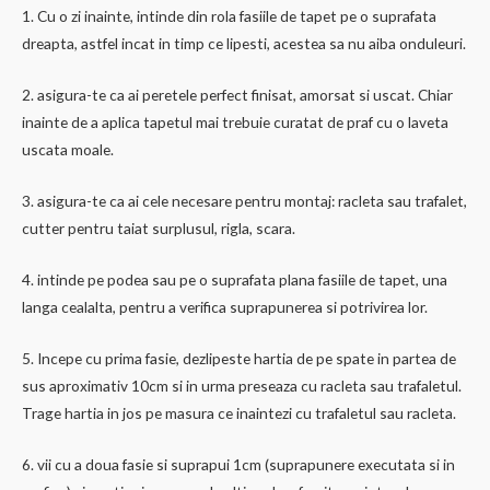
1. Cu o zi inainte, intinde din rola fasiile de tapet pe o suprafata
dreapta, astfel incat in timp ce lipesti, acestea sa nu aiba onduleuri.
2. asigura-te ca ai peretele perfect finisat, amorsat si uscat. Chiar
inainte de a aplica tapetul mai trebuie curatat de praf cu o laveta
uscata moale.
3. asigura-te ca ai cele necesare pentru montaj: racleta sau trafalet,
cutter pentru taiat surplusul, rigla, scara.
4. intinde pe podea sau pe o suprafata plana fasiile de tapet, una
langa cealalta, pentru a verifica suprapunerea si potrivirea lor.
5. Incepe cu prima fasie, dezlipeste hartia de pe spate in partea de
sus aproximativ 10cm si in urma preseaza cu racleta sau trafaletul.
Trage hartia in jos pe masura ce inaintezi cu trafaletul sau racleta.
6. vii cu a doua fasie si suprapui 1cm (suprapunere executata si in