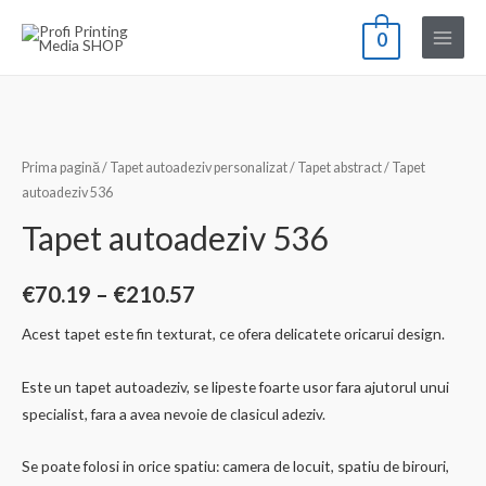
Skip
0
to
Main
content
Menu
Prima pagină
/
Tapet autoadeziv personalizat
/
Tapet abstract
/ Tapet
autoadeziv 536
Tapet autoadeziv 536
Interval
€
70.19
–
€
210.57
de
Acest tapet este fin texturat, ce ofera delicatete oricarui design.
prețuri:
Este un tapet autoadeziv, se lipeste foarte usor fara ajutorul unui
€70.19
specialist, fara a avea nevoie de clasicul adeziv.
până
Se poate folosi in orice spatiu: camera de locuit, spatiu de birouri,